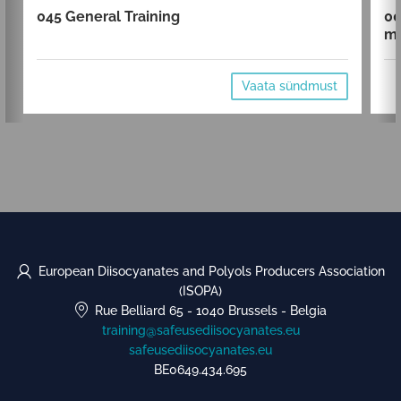
045 General Training
00
mi
Vaata sündmust
European Diisocyanates and Polyols Producers Association
(ISOPA)
Rue Belliard 65
-
1040 Brussels
-
Belgia
training@safeusediisocyanates.eu
safeusediisocyanates.eu
BE0649.434.695