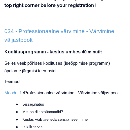
top right corner before your registration !
034 - Professionaalne värvimine - Värvimine
väljastpoolt
Koolitusprogramm - kestus umbes
40 minutit
Selles veebipõhises koolituses (iseõppimise programm)
õpetame järgmisi teemasid:
Teemad
:
Moodul
1
•Professionaalne värvimine - Värvimine väljastpoolt
Sissejuhatus
Mis on diisotsüanaadid?
Kuidas võib areneda sensibiliseerimine
Isiklik tervis