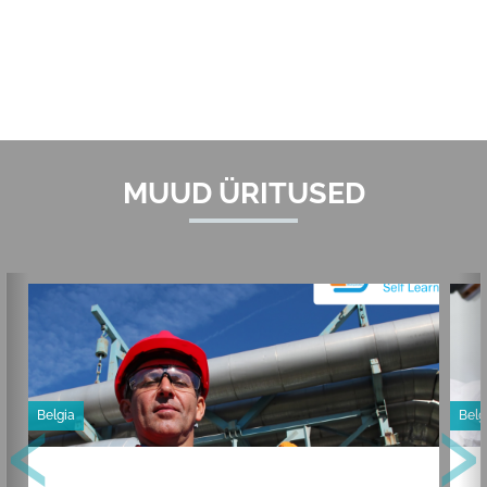
MUUD ÜRITUSED
‹
›
Belgia
Belg