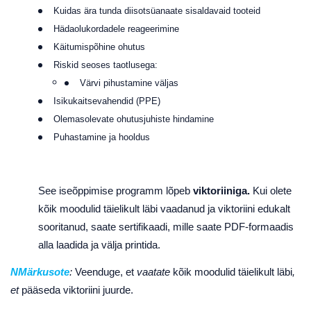
Kuidas ära tunda diisotsüanaate sisaldavaid tooteid
Hädaolukordadele reageerimine
Käitumispõhine ohutus
Riskid seoses taotlusega:
Värvi pihustamine väljas
Isikukaitsevahendid (PPE)
Olemasolevate ohutusjuhiste hindamine
Puhastamine ja hooldus
See iseõppimise programm lõpeb
viktoriiniga.
Kui olete
kõik moodulid täielikult läbi vaadanud ja viktoriini edukalt
sooritanud, saate sertifikaadi, mille saate PDF-formaadis
alla laadida ja välja printida.
N
Märkus
ote
:
Veenduge, et
vaatate
kõik moodulid täielikult läbi
,
et
pääseda viktoriini juurde.