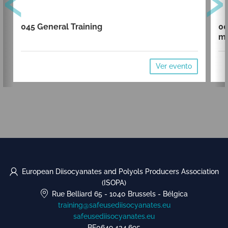
045 General Training
00
mi
Ver evento
European Diisocyanates and Polyols Producers Association
(ISOPA)
Rue Belliard 65
-
1040 Brussels
-
Bélgica
training@safeusediisocyanates.eu
safeusediisocyanates.eu
BE0649.434.695