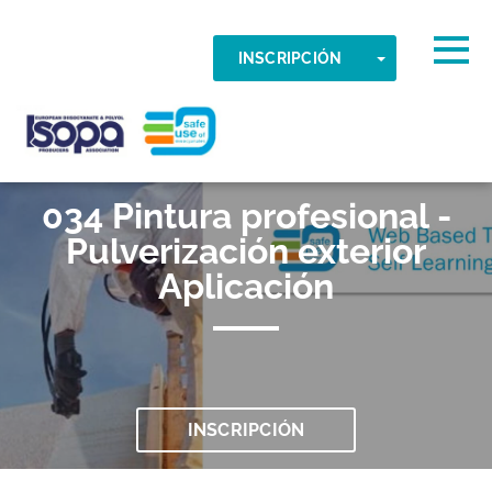
Skip to main content
Zona horaria detectada
Togg
TOGGLE DR
INSCRIPCIÓN
OK
ISOPA-AISBL
034 Pintura profesional -
Pulverización exterior
Aplicación
INSCRIPCIÓN