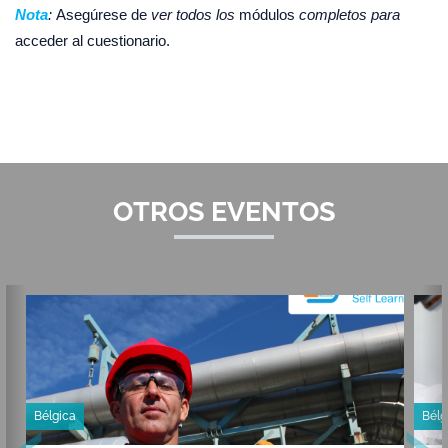
Nota
:
Asegúrese de
ver todos los
módulos
completos para
acceder al cuestionario.
OTROS EVENTOS
‹
›
Bélgica
Bélg