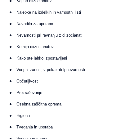
Kaj so diizocianati?
Nalepke na izdelkih in varnostni listi
Navodila za uporabo
Nevarnosti pri ravnanju z diizocianati
Kemija diizocianatov
Kako ste lahko izpostavljeni
Vonj ni zanesljiv pokazatelj nevarnosti
Občutljivost
Prezračevanje
Osebna zaščitna oprema
Higiena
Tveganja in uporaba
Vedenje in varnost