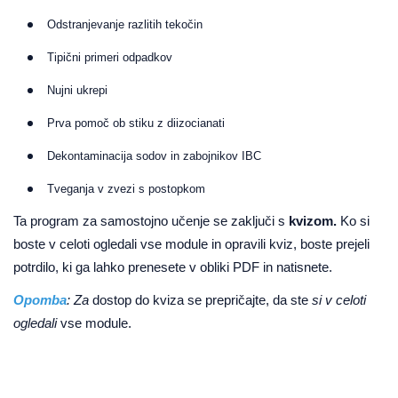
Odstranjevanje razlitih tekočin
Tipični primeri odpadkov
Nujni ukrepi
Prva pomoč ob stiku z diizocianati
Dekontaminacija sodov in zabojnikov IBC
Tveganja v zvezi s postopkom
Ta program za samostojno učenje se zaključi s
kvizom.
Ko si
boste v celoti ogledali vse module in opravili kviz, boste prejeli
potrdilo, ki ga lahko prenesete v obliki PDF in natisnete.
Opomba
: Za
dostop do kviza se prepričajte, da ste
si v celoti
ogledali
vse module.