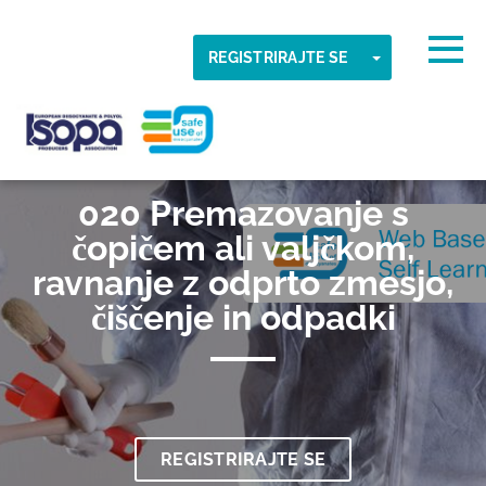
Skip to main content
Zaznan časovni pas
Togg
TOGGLE DR
REGISTRIRAJTE SE
V REDU
ISOPA-AISBL
020 Premazovanje s
čopičem ali valjčkom,
ravnanje z odprto zmesjo,
čiščenje in odpadki
REGISTRIRAJTE SE