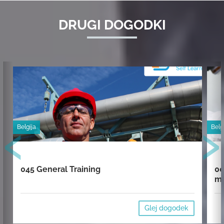
DRUGI DOGODKI
‹
›
Belgija
Belg
045 General Training
00
mi
Glej dogodek