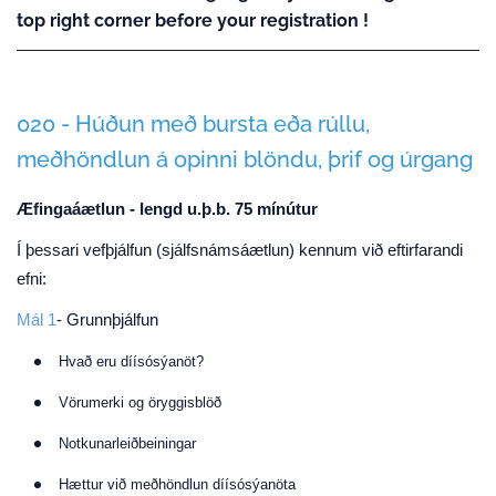
top right corner before your registration !
020 - Húðun með bursta eða rúllu,
meðhöndlun á opinni blöndu, þrif og úrgang
Æfingaáætlun - lengd u.þ.b. 75 mínútur
Í þessari vefþjálfun (sjálfsnámsáætlun) kennum við eftirfarandi
efni:
Mál 1
- Grunnþjálfun
Hvað eru díísósýanöt?
Vörumerki og öryggisblöð
Notkunarleiðbeiningar
Hættur við meðhöndlun díísósýanöta