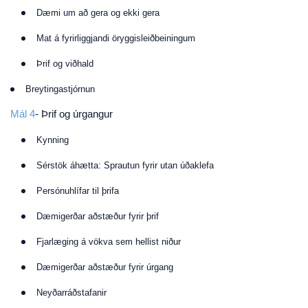
Dæmi um að gera og ekki gera
Mat á fyrirliggjandi öryggisleiðbeiningum
Þrif og viðhald
Breytingastjórnun
Mál 4
- Þrif og úrgangur
Kynning
Sérstök áhætta: Sprautun fyrir utan úðaklefa
Persónuhlífar til þrifa
Dæmigerðar aðstæður fyrir þrif
Fjarlæging á vökva sem hellist niður
Dæmigerðar aðstæður fyrir úrgang
Neyðarráðstafanir