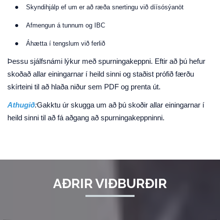
Skyndihjálp ef um er að ræða snertingu við díísósýanöt
Afmengun á tunnum og IBC
Áhætta í tengslum við ferlið
Þessu sjálfsnámi lýkur með spurningakeppni. Eftir að þú hefur
skoðað allar einingarnar í heild sinni og staðist prófið færðu
skírteini til að hlaða niður sem PDF og prenta út.
Athugið
:
Gakktu úr skugga um að þú skoðir allar einingarnar í
heild sinni til að fá aðgang að spurningakeppninni.
AÐRIR VIÐBURÐIR