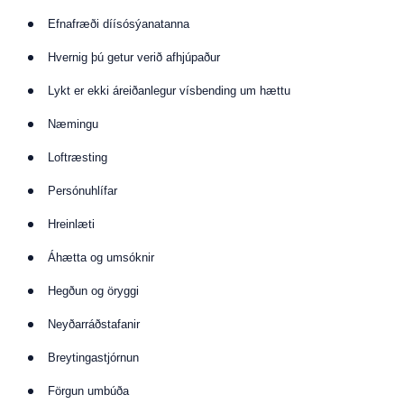
Efnafræði díísósýanatanna
Hvernig þú getur verið afhjúpaður
Lykt er ekki áreiðanlegur vísbending um hættu
Næmingu
Loftræsting
Persónuhlífar
Hreinlæti
Áhætta og umsóknir
Hegðun og öryggi
Neyðarráðstafanir
Breytingastjórnun
Förgun umbúða