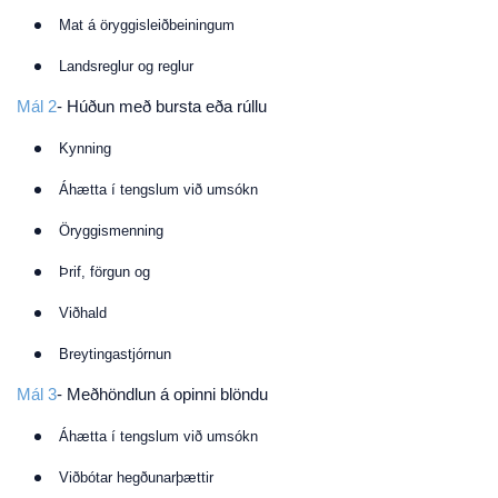
Mat á öryggisleiðbeiningum
Landsreglur og reglur
Mál 2
- Húðun með bursta eða rúllu
Kynning
Áhætta í tengslum við umsókn
Öryggismenning
Þrif, förgun og
Viðhald
Breytingastjórnun
Mál 3
- Meðhöndlun á opinni blöndu
Áhætta í tengslum við umsókn
Viðbótar hegðunarþættir