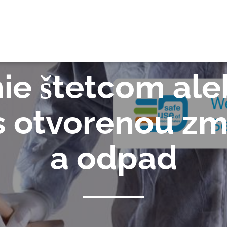
RE
ie štetcom al
s otvorenou zme
a odpad