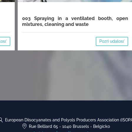
003 Spraying in a ventilated booth, open
mixtures, cleaning and waste
losť
Pozri udalosť
European Diisocyanates and Polyols Producers Association (ISOP
Rue Belliard 65
-
1040 Brussels
-
Belgicko