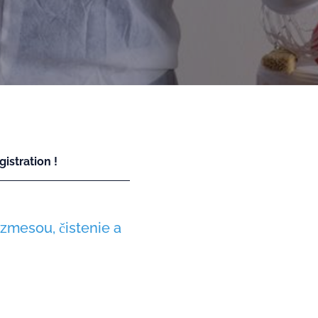
istration !
zmesou, čistenie a