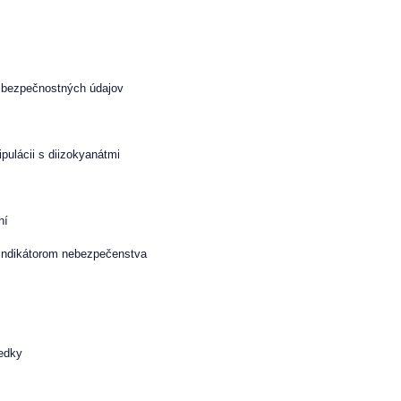
e
y bezpečnostných údajov
pulácii s diizokyanátmi
ní
 indikátorom nebezpečenstva
iedky