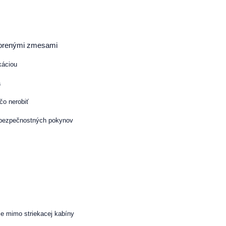
tvorenými zmesami
ikáciou
a
 čo nerobiť
h bezpečnostných pokynov
nie mimo striekacej kabíny