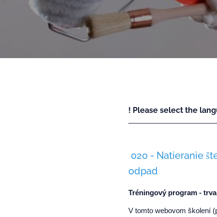
! Please select the lang
020 - Natieranie š
odpad
Tréningový program - trva
V tomto webovom školení (p