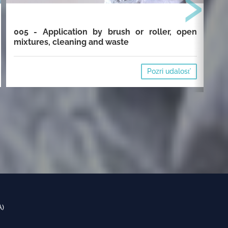
›
005 - Application by brush or roller, open
00
mixtures, cleaning and waste
cl
Pozri udalosť
A)