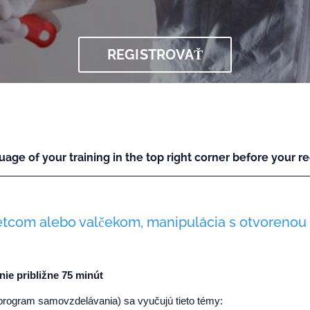
REGISTROVAŤ
uage of your training in the top right corner before your reg
tetcom alebo valčekom, manipulácia s otvorenou 
nie približne 75 minút
rogram samovzdelávania) sa vyučujú tieto témy: