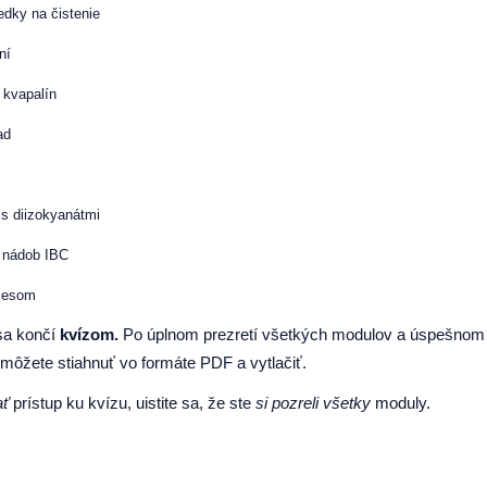
edky na čistenie
ní
 kvapalín
ad
 s diizokyanátmi
 nádob IBC
ocesom
sa končí
kvízom.
Po úplnom prezretí všetkých modulov a úspešnom 
si môžete stiahnuť vo formáte PDF a vytlačiť.
ať
prístup ku kvízu, uistite sa, že ste
si pozreli všetky
moduly.