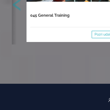
‹
045 General Training
Pozri uda