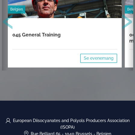
‹
›
Belgien
Belg
045 General Training
00
mi
Se evenemang
European Diisocyanates and Polyols Producers Association
(ISOPA)
Rue Belliard 65
-
1040 Brussels
-
Belgien