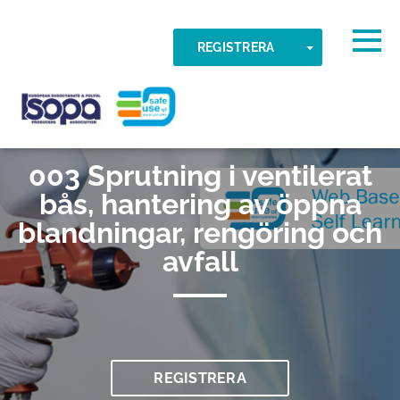
Skip to main content
Avläst tidszon
Togg
TOGGLE DR
REGISTRERA
OK
ISOPA-AISBL
003 Sprutning i ventilerat
bås, hantering av öppna
blandningar, rengöring och
avfall
REGISTRERA