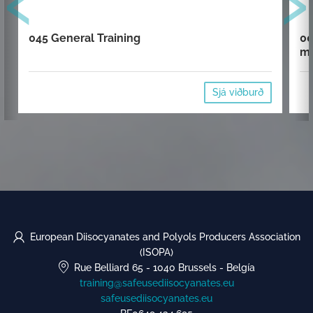
045 General Training
00
mi
Sjá viðburð
European Diisocyanates and Polyols Producers Association
(ISOPA)
Rue Belliard 65
-
1040 Brussels
-
Belgía
training@safeusediisocyanates.eu
safeusediisocyanates.eu