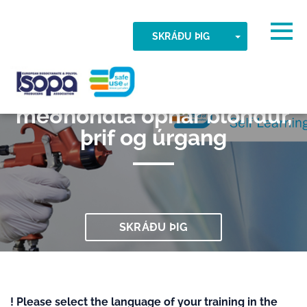
Skip to main content
Tímabelti fannst
Togg
TOGGLE DR
SKRÁÐU ÞIG
003 Úða í loftræstum klefa,
ALLT Í LAGI
ISOPA-AISBL
meðhöndla opnar blöndur,
þrif og úrgang
SKRÁÐU ÞIG
! Please select the language of your training in the