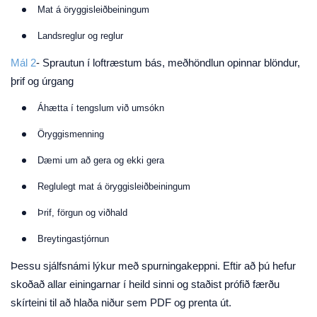
Mat á öryggisleiðbeiningum
Landsreglur og reglur
Mál 2
- Sprautun í loftræstum bás, meðhöndlun opinnar blöndur,
þrif og úrgang
Áhætta í tengslum við umsókn
Öryggismenning
Dæmi um að gera og ekki gera
Reglulegt mat á öryggisleiðbeiningum
Þrif, förgun og viðhald
Breytingastjórnun
Þessu sjálfsnámi lýkur með spurningakeppni. Eftir að þú hefur
skoðað allar einingarnar í heild sinni og staðist prófið færðu
skírteini til að hlaða niður sem PDF og prenta út.