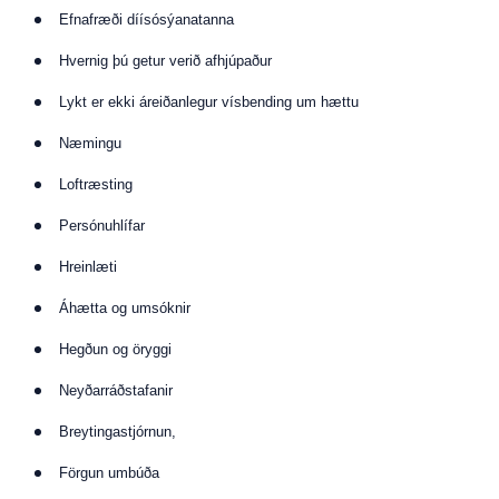
Efnafræði díísósýanatanna
Hvernig þú getur verið afhjúpaður
Lykt er ekki áreiðanlegur vísbending um hættu
Næmingu
Loftræsting
Persónuhlífar
Hreinlæti
Áhætta og umsóknir
Hegðun og öryggi
Neyðarráðstafanir
Breytingastjórnun,
Förgun umbúða