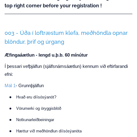
top right corner before your registration !
003 - Úða í loftræstum klefa, meðhöndla opnar
blöndur, þrif og úrgang
Æfingaáætlun - lengd u.þ.b. 60 mínútur
Í þessari vefþjálfun (sjálfsnámsáætlun) kennum við eftirfarandi
efni:
Mál 1
- Grunnþjálfun
Hvað eru díísósýanöt?
Vörumerki og öryggisblöð
Notkunarleiðbeiningar
Hættur við meðhöndlun díísósýanöta