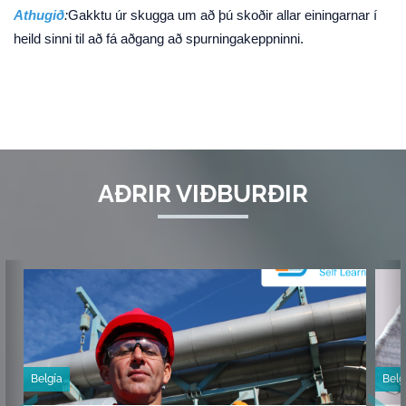
Athugið
:
Gakktu úr skugga um að þú skoðir allar einingarnar í
heild sinni til að fá aðgang að spurningakeppninni.
AÐRIR VIÐBURÐIR
‹
›
Belgía
Belg