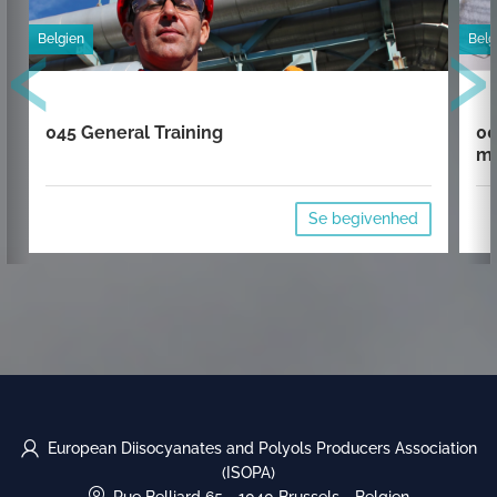
‹
›
Belgien
Belg
045 General Training
00
mi
Se begivenhed
European Diisocyanates and Polyols Producers Association
(ISOPA)