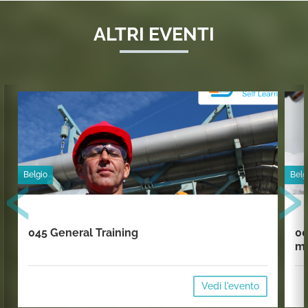
ALTRI EVENTI
‹
›
Belgio
Belg
045 General Training
00
mi
Vedi l'evento