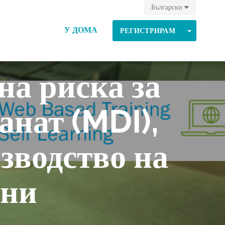
Български
У ДОМА
TOGGLE
РЕГИСТРИРАМ
на риска за
нат (MDI),
изводство на
ани