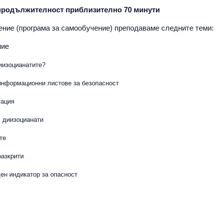
 продължителност приблизително 70 минути
ение (програма за самообучение) преподаваме следните теми:
ние
иизоцианатите?
 информационни листове за безопасност
тация
с диизоцианати
те
разкрити
ен индикатор за опасност