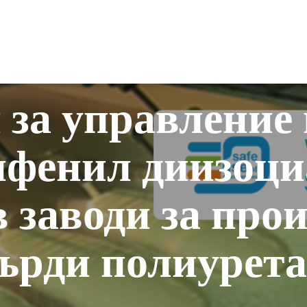
РЕ
за управление 
ифенил диизоциа
 заводи за про
ърди полиурет