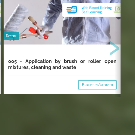
›
Белгия
Белг
005 - Application by brush or roller, open
00
mixtures, cleaning and waste
cl
Вижте събитието