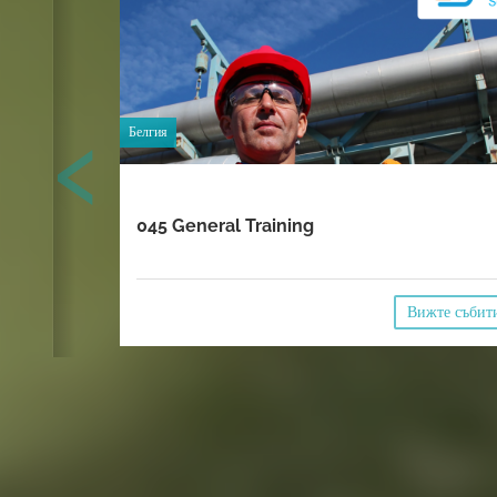
‹
Белгия
045 General Training
Вижте събит