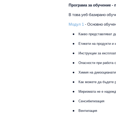
Програма за обучение -
В това уеб-базирано обуч
Модул 1
- Основно обуче
Какво представляват д
Етикети на продукти и
Инструкции за експлоа
Опасности при работа 
Химия на диизоцианати
Как можете да бъдете 
Миризмата не е надежд
Сенсибилизация
Вентилация