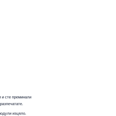
 и сте преминали
 разпечатате.
модули изцяло.