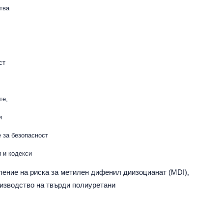
тва
ст
те,
и
 за безопасност
 и кодекси
вление на риска за метилен дифенил диизоцианат (MDI),
оизводство на твърди полиуретани