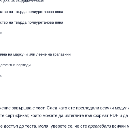
роцеса на кандидатстване
ство на твърда полиуретанова пяна
ство на твърда полиуретанова пяна
ри
мяна на маркучи или леене на грапавини
дефектни партиди
не
учение завършва с
тест.
След като сте прегледали всички модули
те сертификат, който можете да изтеглите във формат PDF и да
е достъп до теста, моля, уверете се, че сте
прегледали
всички 