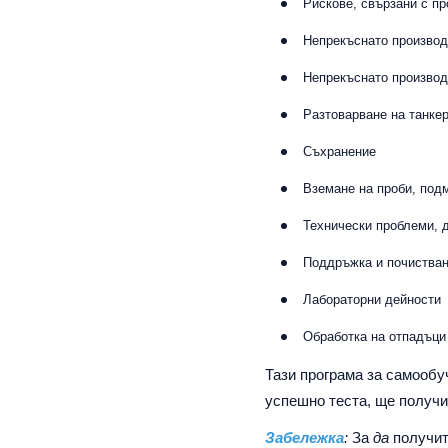
Рискове, свързани с п
Непрекъснато производ
Непрекъснато производ
Разтоварване на танке
Съхранение
Вземане на проби, под
Технически проблеми, 
Поддръжка и почиства
Лабораторни дейности
Обработка на отпадъци
Тази програма за самооб
успешно теста, ще получи
Забележка
:
За
да
получит