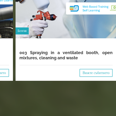
Белгия
003 Spraying in a ventilated booth, open
mixtures, cleaning and waste
ието
Вижте събитието