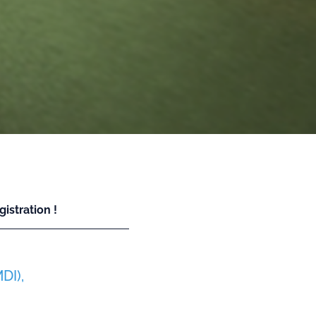
istration !
MDI),