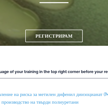
РЕГИСТРИРАМ
uage of your training in the top right corner before your reg
вление на риска за метилен дифенил диизоцианат (
а производство на твърди полиуретани