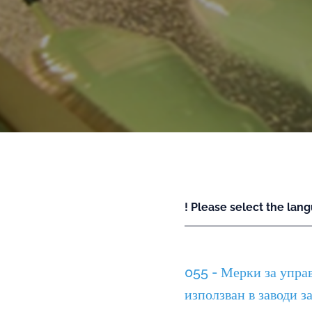
! Please select the lang
055 - Мерки за упра
използван в заводи з