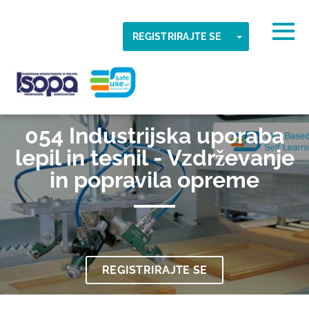
Skip to main content
Zaznan časovni pas
Togg
TOGGLE DR
REGISTRIRAJTE SE
V REDU
ISOPA-AISBL
054 Industrijska uporaba
lepil in tesnil - Vzdrževanje
in popravila opreme
REGISTRIRAJTE SE