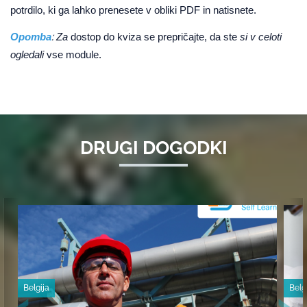
potrdilo, ki ga lahko prenesete v obliki PDF in natisnete.
:
Opomba
Za
dostop do kviza se prepričajte, da ste
si v celoti
ogledali
vse module.
DRUGI DOGODKI
Belgija
Belg