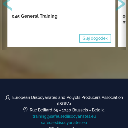
‹
›
045 General Training
00
mi
Glej dogodek
European Diisocyanates and Polyols Producers Association
(ISOPA)
Rue Belliard 65
-
1040 Brussels
-
Belgija
training@safeusediisocyanates.eu
safeusediisocyanates.eu