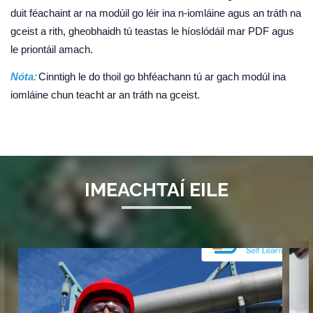
duit féachaint ar na modúil go léir ina n-iomláine agus an tráth na
gceist a rith, gheobhaidh tú teastas le híoslódáil mar PDF agus
le priontáil amach.
:
Nóta
Cinntigh le do thoil go bhféachann tú ar gach modúl ina
iomláine chun teacht ar an tráth na gceist.
IMEACHTAÍ EILE