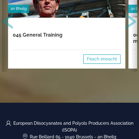
‹
›
an Bheilg
an B
045 General Training
00
mi
Féach imeacht
European Diisocyanates and Polyols Producers Association
(ISOPA)
Rue Belliard 65
-
1040 Brussels
-
an Bheilg