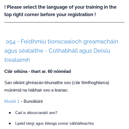
! Please select the language of your training in the
top right corner before your registration !
054 - Feidhmiú tionscaaíoch greamacháin
agus séalaithe - Cothabháil agus Deisiú
trealaimh
Clár oiliúna - thart ar. 60 nóiméad
San oiliúint ghréasán-bhunaithe seo (clár féinfhoghlama)
múinimid na hábhair seo a leanas:
-
Modúl 1
Bunoiliúint
Cad is déisocianáití ann?
Lipéid táirgí agus bileoga sonraí sábháilteachta