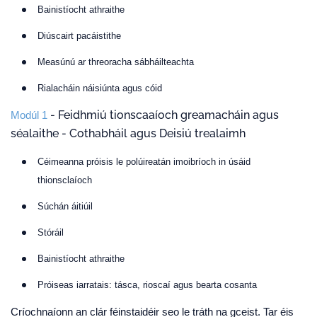
Bainistíocht athraithe
Diúscairt pacáistithe
Measúnú ar threoracha sábháilteachta
Rialacháin náisiúnta agus cóid
- Feidhmiú tionscaaíoch greamacháin agus
Modúl 1
séalaithe - Cothabháil agus Deisiú trealaimh
Céimeanna próisis le polúireatán imoibríoch in úsáid
thionsclaíoch
Súchán áitiúil
Stóráil
Bainistíocht athraithe
Próiseas iarratais: tásca, rioscaí agus bearta cosanta
Críochnaíonn an clár féinstaidéir seo le tráth na gceist. Tar éis