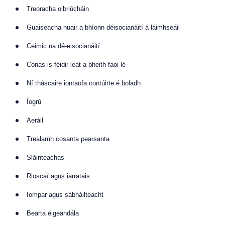
Treoracha oibriúcháin
Guaiseacha nuair a bhíonn déisocianáití á láimhseáil
Ceimic na dé-eisocianáití
Conas is féidir leat a bheith faoi lé
Ní tháscaire iontaofa contúirte é boladh
Íogrú
Aeráil
Trealamh cosanta pearsanta
Sláinteachas
Rioscaí agus iarratais
Iompar agus sábháilteacht
Bearta éigeandála