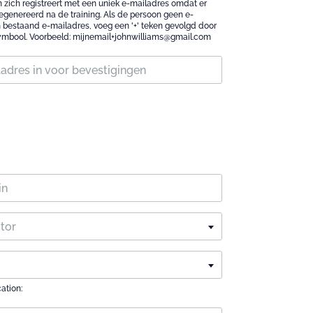
 zich registreert met een uniek e-mailadres omdat er
egenereerd na de training. Als de persoon geen e-
n bestaand e-mailadres, voeg een '+' teken gevolgd door
 symbool. Voorbeeld: mijnemail+johnwilliams@gmail.com
ctor
cation: