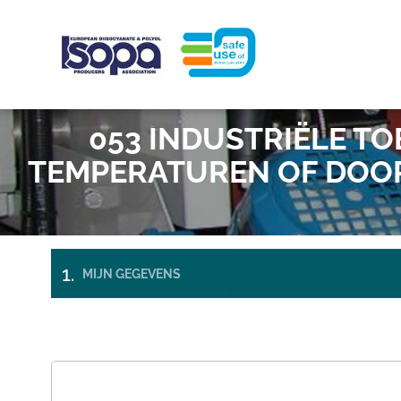
Skip to main content
Gedetecteerde tijdzone
ISOPA-AISBL
053 INDUSTRIËLE T
TEMPERATUREN OF DOOR
MIJN GEGEVENS