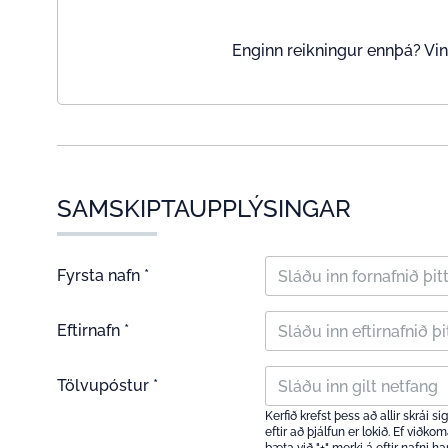
Enginn reikningur ennþá? Vin
SAMSKIPTAUPPLÝSINGAR
Fyrsta nafn *
Eftirnafn *
Tölvupóstur *
Kerfið krefst þess að allir skrái 
eftir að þjálfun er lokið. Ef viðk