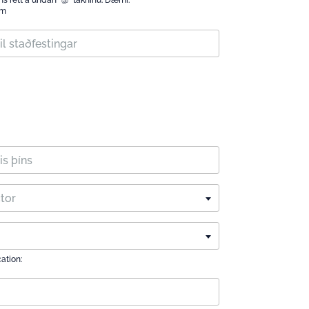
hans rétt á undan "@" tákninu. Dæmi:
om
ctor
cation: