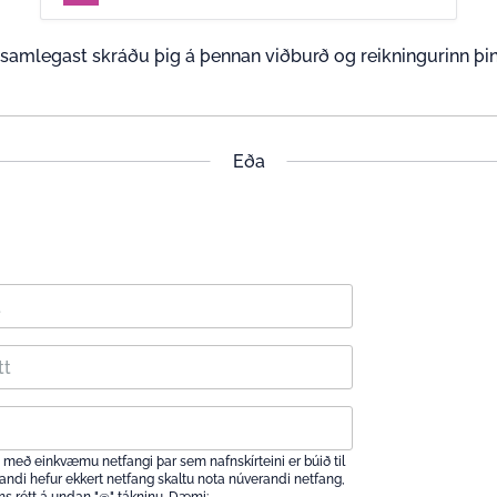
samlegast skráðu þig á þennan viðburð og reikningurinn þinn
Eða
sig með einkvæmu netfangi þar sem nafnskírteini er búið til
omandi hefur ekkert netfang skaltu nota núverandi netfang,