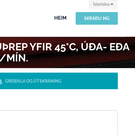
Íslenska
HEIM
SKRÁÐU ÞIG
ÞREP YFIR 45°C, ÚÐA- EÐA
/MÍN.
GREIÐSLA OG ÚTSKRÁNING