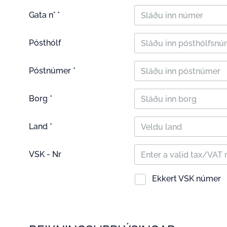
Gata n° *
Pósthólf
Póstnúmer *
Borg *
Land *
Veldu land
VSK - Nr
Ekkert VSK númer