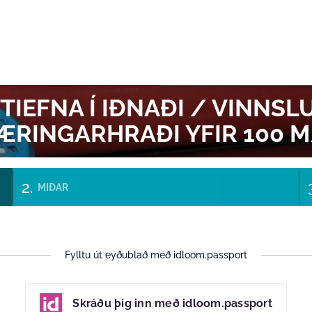
GI
IEFNA Í IÐNAÐI / VINNSLU
ÆRINGARHRAÐI YFIR 100 M
MIÐAR
Fylltu út eyðublað með idloom.passport
Skráðu þig inn með idloom.passport