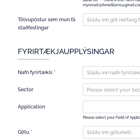
bæta við "+" merki á eftir nafni 
myemail+johnwilliams@gmail.c
Tölvupóstur sem mun fá
staðfestingar
FYRIRTÆKJAUPPLÝSINGAR
Nafn fyrirtækis *
Sector
Please select your Se
Application
Please select your Field of Appli
Götu *