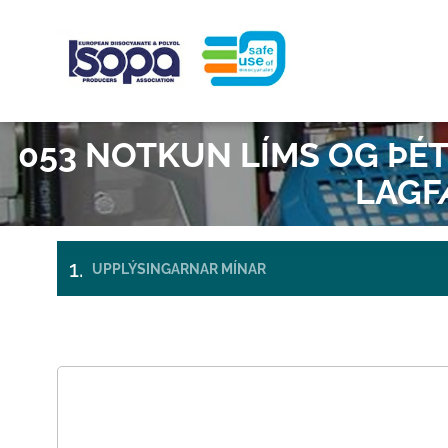
Skip to main content
Tímabelti fannst
ISOPA-AISBL
ALLT Í LA
053 NOTKUN LÍMS OG ÞÉTT
LAGF
UPPLÝSINGARNAR MÍNAR