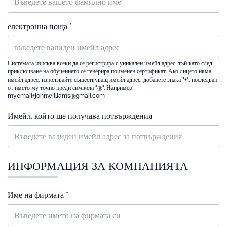
електронна поща *
Системата изисква всеки да се регистрира с уникален имейл адрес, тъй като след
приключване на обучението се генерира поименен сертификат. Ако лицето няма
имейл адрес, използвайте съществуващ имейл адрес, добавете знака "+", последван
от името му точно преди символа "@". Например:
myemail+johnwilliams@gmail.com
Имейл, който ще получава потвърждения
ИНФОРМАЦИЯ ЗА КОМПАНИЯТА
Име на фирмата *