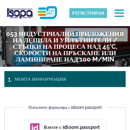
Skip to main content
Открита часова зона
Togg
РЕГИСТРИРАМ
ISOPA-AISBL
053 ИНДУСТРИАЛНИ ПРИЛОЖЕНИЯ
ДОБРЕ
НА ЛЕПИЛА И УПЛЪТНИТЕЛИ /
СТЪПКИ НА ПРОЦЕСА НАД 45°C,
СКОРОСТИ НА ПРЪСКАНЕ ИЛИ
ЛАМИНИРАНЕ НАД 100 M/MIN
МОЯТА ИНФОРМАЦИЯ
ПЛАЩАНЕ И
БИЛЕТИ
НАПУСКАНЕ
Попълнете формуляра с idloom.passport
Влезте с idloom.passport