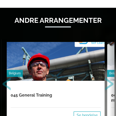
ANDRE ARRANGEMENTER
‹
›
Belgium
Bel
045 General Training
00
mi
Se hendelse