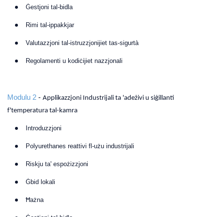
Ġestjoni tal-bidla
Rimi tal-ippakkjar
Valutazzjoni tal-istruzzjonijiet tas-sigurtà
Regolamenti u kodiċijiet nazzjonali
Modulu 2
-
Applikazzjoni Industrijali ta 'adeżivi u siġillanti
f'temperatura tal-kamra
Introduzzjoni
Polyurethanes reattivi fl-użu industrijali
Riskju ta' espożizzjoni
Ġbid lokali
Ħażna