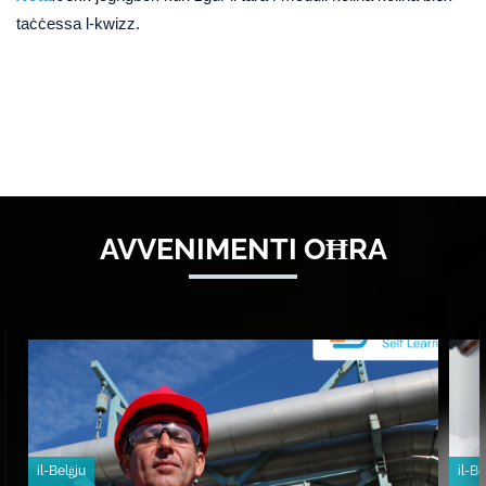
taċċessa l-kwizz.
AVVENIMENTI OĦRA
il-Belġju
il-Be