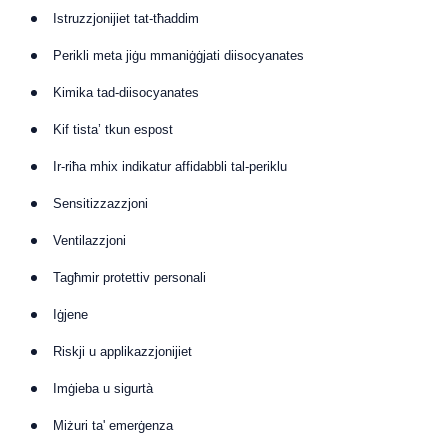
Istruzzjonijiet tat-tħaddim
Perikli meta jiġu mmaniġġjati diisocyanates
Kimika tad-diisocyanates
Kif tista’ tkun espost
Ir-riħa mhix indikatur affidabbli tal-periklu
Sensitizzazzjoni
Ventilazzjoni
Tagħmir protettiv personali
Iġjene
Riskji u applikazzjonijiet
Imġieba u sigurtà
Miżuri ta' emerġenza