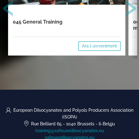
‹
›
045 General Training
00
mi
Ara l-avveniment
European Diisocyanates and Polyols Producers Association
(ISOPA)
Rue Belliard 65
-
1040 Brussels
-
il-Belġju
training@safeusediisocyanates.eu
safeusediisocyanates.eu