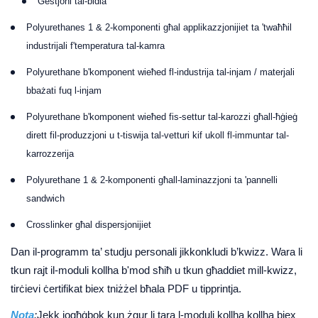
Ġestjoni tal-bidla
Polyurethanes 1 & 2-komponenti għal applikazzjonijiet ta 'twaħħil
industrijali f'temperatura tal-kamra
Polyurethane b'komponent wieħed fl-industrija tal-injam / materjali
bbażati fuq l-injam
Polyurethane b'komponent wieħed fis-settur tal-karozzi għall-ħġieġ
dirett fil-produzzjoni u t-tiswija tal-vetturi kif ukoll fl-immuntar tal-
karrozzerija
Polyurethane 1 & 2-komponenti għall-laminazzjoni ta 'pannelli
sandwich
Crosslinker għal dispersjonijiet
Dan il-programm ta’ studju personali jikkonkludi b’kwizz. Wara li
tkun rajt il-moduli kollha b'mod sħiħ u tkun għaddiet mill-kwizz,
tirċievi ċertifikat biex tniżżel bħala PDF u tipprintja.
Nota
:
Jekk jogħġbok kun żgur li tara l-moduli kollha kollha biex