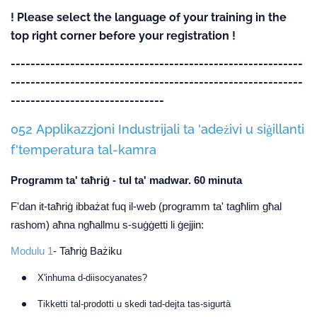
! Please select the language of your training in the
top right corner before your registration !
-----------------------------------------------------------
-----------------------------------------------------------
-------------------------------
052 Applikazzjoni Industrijali ta 'adeżivi u siġillanti
f'temperatura tal-kamra
Programm ta' taħriġ - tul ta' madwar. 60 minuta
F'dan it-taħriġ ibbażat fuq il-web (programm ta' tagħlim għal
rashom) aħna ngħallmu s-suġġetti li ġejjin:
Modulu 1
- Taħriġ Bażiku
X'inhuma d-diisocyanates?
Tikketti tal-prodotti u skedi tad-dejta tas-sigurtà