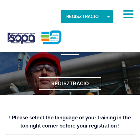
Skip to main content
Időzóna
Togg
TOGGLE DR
REGISZTRÁCIÓ
045 Általános képzés
RENDBEN
ISOPA-AISBL
REGISZTRÁCIÓ
! Please select the language of your training in the
top right corner before your registration !