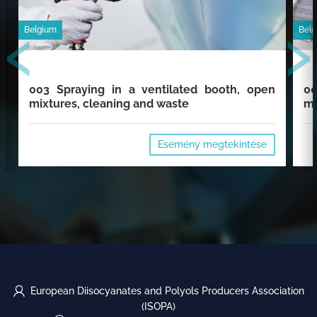
‹
›
Belgium
Bel
003 Spraying in a ventilated booth, open
00
mixtures, cleaning and waste
mi
Esemény megtekintése
European Diisocyanates and Polyols Producers Association
(ISOPA)