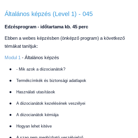
Általános képzés (Level 1) - 045
Edzésprogram - időtartama kb. 45 perc
Ebben a webes képzésben (önképző program) a következő
témákat tanítjuk:
Modul 1
- Általános képzés
- Mik azok a diizocianátok?
Termékcímkék és biztonsági adatlapok
Használati utasítások
A diizocianátok kezelésének veszélyei
A diizocianátok kémiája
Hogyan lehet kitéve
A szag nem megbízható veszélyjelző