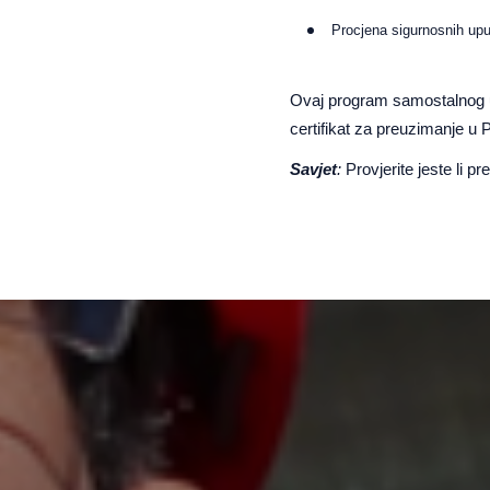
Procjena sigurnosnih up
Ovaj program samostalnog uče
certifikat za preuzimanje u 
Savjet
:
Provjerite jeste li pr