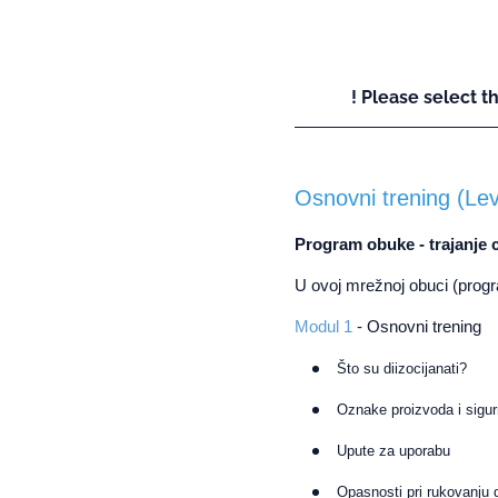
! Please select t
Osnovni trening (Lev
Program obuke - trajanje 
U ovoj mrežnoj obuci (pro
Modul 1
- Osnovni trening
Što su diizocijanati?
Oznake proizvoda i sigurn
Upute za uporabu
Opasnosti pri rukovanju 