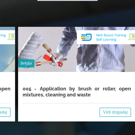
Belgija
open
005 - Application by brush or roller, open
mixtures, cleaning and waste
ađaj
Vidi događaj