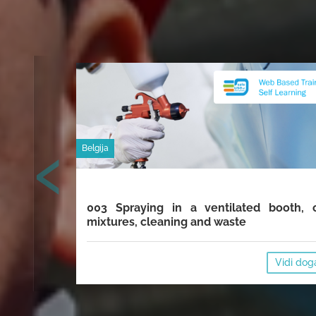
‹
Belgija
003 Spraying in a ventilated booth, 
mixtures, cleaning and waste
Vidi dog