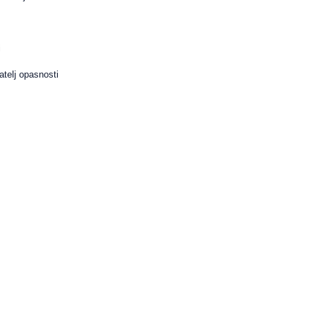
i
atelj opasnosti