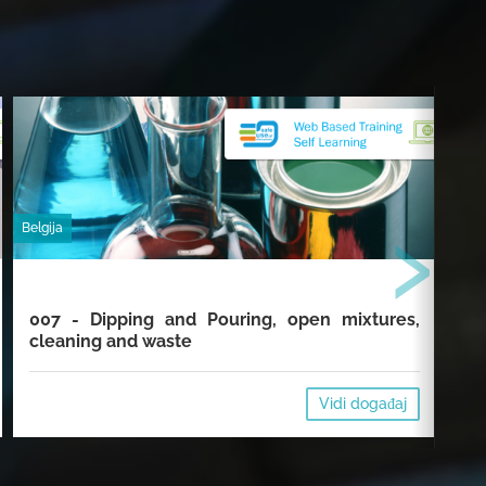
›
Belgija
Belgi
007 - Dipping and Pouring, open mixtures,
01
cleaning and waste
Vidi događaj