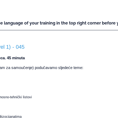
he language of your training in the top right corner before y
el 1) - 045
cca. 45 minuta
gram za samoučenje) podučavamo sljedeće teme:
osno-tehnički listovi
diizocijanatima