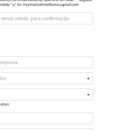
dereço de email existente, adicione um sinal "+" seguido
mbolo "@". Ex: myemail+johnwilliams@gmail.com
ctor
cation: