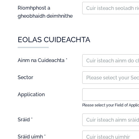
Ríomhphost a
gheobhaidh deimhnithe
EOLAS CUIDEACHTA
Ainm na Cuideachta *
Sector
Please select your Se
Application
Please select your Field of Appli
Sráid *
Sráid uimh *