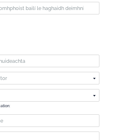
ctor
cation: