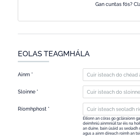
Gan cuntas fós? Cl
EOLAS TEAGMHÁLA
Ainm *
Sloinne *
Ríomhphost *
Éilíonn an córas go gcláraíonn g
deimhniú ainmniúil tar éis na ho
an duine, bain úsáid as seoladh r
agus a ainm díreach roimh an ts