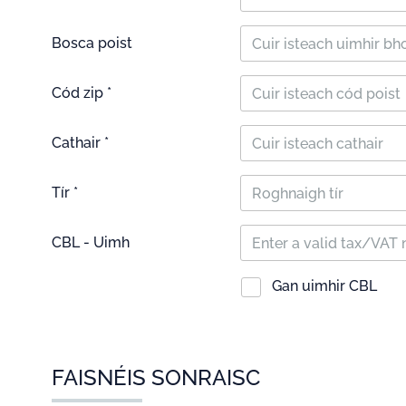
Bosca poist
Cód zip *
Cathair *
Tír *
Roghnaigh tír
CBL - Uimh
Gan uimhir CBL
FAISNÉIS SONRAISC