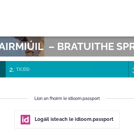
OR
HAIRMIÚIL – BRATUITHE S
TICÉID
Líon an fhoirm le idloom.passport
Logáil isteach le idloom.passport