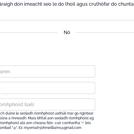
áraigh don imeacht seo le do thoil agus cruthófar do chunta
Nó
ach duine le seoladh ríomhphoist uathúil mar go ngintear
iliúna a rinneadh. Mura bhfuil aon seoladh ríomhphoist ag
íomhphoist atá ann cheana féin, cuir comhartha '+' leis
iombail "@". Ex: myemail+johnwilliams@gmail.com