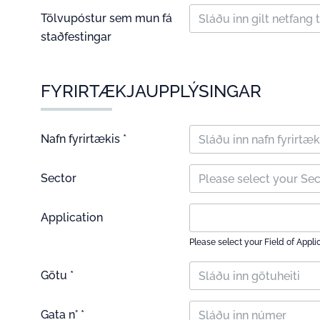
Tölvupóstur sem mun fá
staðfestingar
FYRIRTÆKJAUPPLÝSINGAR
Nafn fyrirtækis *
Sector
Please select your Se
Application
Please select your Field of Appli
Götu *
Gata n° *