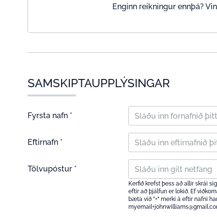
Enginn reikningur ennþá? Vin
SAMSKIPTAUPPLÝSINGAR
Fyrsta nafn *
Eftirnafn *
Tölvupóstur *
Kerfið krefst þess að allir skrái 
eftir að þjálfun er lokið. Ef viðk
bæta við "+" merki á eftir nafni 
myemail+johnwilliams@gmail.c