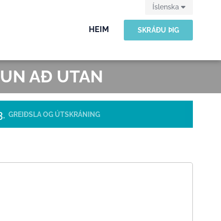
Íslenska
HEIM
SKRÁÐU ÞIG
ÐUN AÐ UTAN
GREIÐSLA OG ÚTSKRÁNING