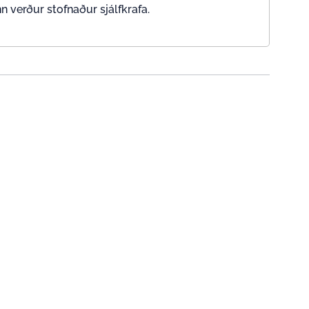
 verður stofnaður sjálfkrafa.