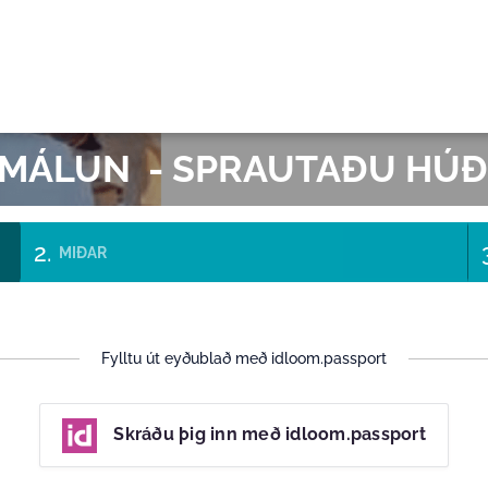
GI
 MÁLUN - SPRAUTAÐU HÚ
MIÐAR
Fylltu út eyðublað með idloom.passport
Skráðu þig inn með idloom.passport