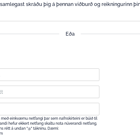
samlegast skráðu þig á þennan viðburð og reikningurinn þinn
Eða
sig með einkvæmu netfangi þar sem nafnskírteini er búið til
omandi hefur ekkert netfang skaltu nota núverandi netfang,
hans rétt á undan "@" tákninu. Dæmi:
om