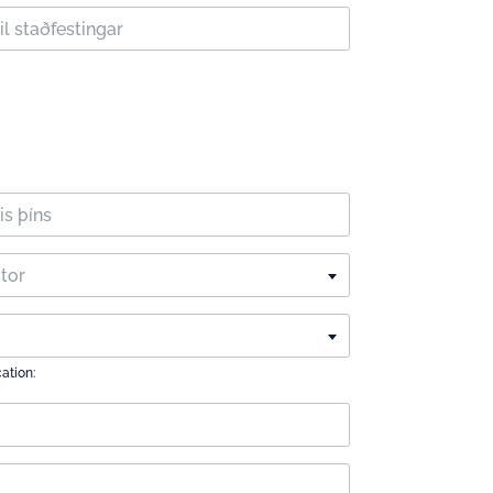
ctor
cation: