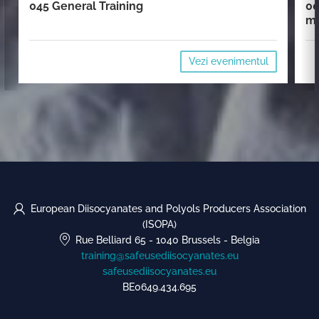
045 General Training
00
mi
Vezi evenimentul
European Diisocyanates and Polyols Producers Association
(ISOPA)
Rue Belliard 65
-
1040 Brussels
-
Belgia
training@safeusediisocyanates.eu
safeusediisocyanates.eu
BE0649.434.695