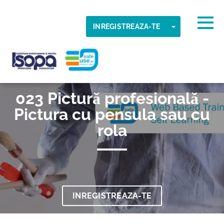
Skip to main content
Fus orar detectat
Togg
TOGGLE DR
INREGISTREAZA-TE
O.K
ISOPA-AISBL
023 Pictură profesională -
Pictura cu pensula sau cu
rola
INREGISTREAZA-TE