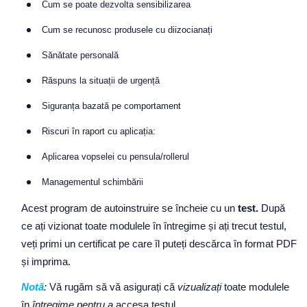
Cum se poate dezvolta sensibilizarea
Cum se recunosc produsele cu diizocianați
Sănătate personală
Răspuns la situații de urgență
Siguranța bazată pe comportament
Riscuri în raport cu aplicația:
Aplicarea vopselei cu pensula/rollerul
Managementul schimbării
Acest program de autoinstruire se încheie cu un
test.
După
ce ați vizionat toate modulele în întregime și ați trecut testul,
veți primi un certificat pe care îl puteți descărca în format PDF
și imprima.
Notă
:
Vă rugăm să vă asigurați că
vizualizați
toate modulele
în
întregime pentru a
accesa testul