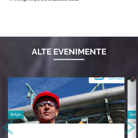
ALTE EVENIMENTE
‹
›
Belgia
Belg