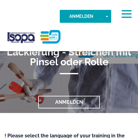
Skip to main content
Erkannte Zeitzone
Togg
TOGGLE DR
ANMELDEN
023 Professionelle
OK
ISOPA-AISBL
Lackierung - Streichen mit
Pinsel oder Rolle
ANMELDEN
! Please select the language of your training in the