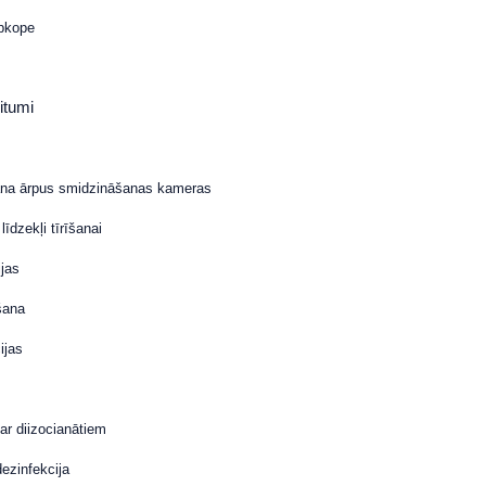
apkope
ritumi
šana ārpus smidzināšanas kameras
līdzekļi tīrīšanai
ijas
šana
ijas
ar diizocianātiem
dezinfekcija