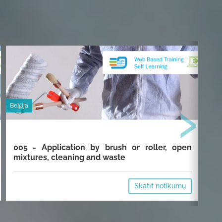
›
Beļģija
Beļģi
005 - Application by brush or roller, open
00
mixtures, cleaning and waste
cl
Skatīt notikumu