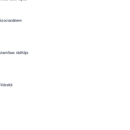
diizocianātiem
s
tamības rādītājs
līdzekļi