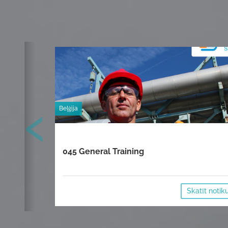
‹
Beļģija
045 General Training
Skatīt noti