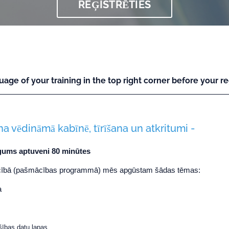
REĢISTRĒTIES
uage of your training in the top right corner before your reg
a vēdināmā kabīnē, tīrīšana un atkritumi -
gums aptuveni 80 minūtes
ācībā (pašmācības programmā) mēs apgūstam šādas tēmas:
a
šības datu lapas