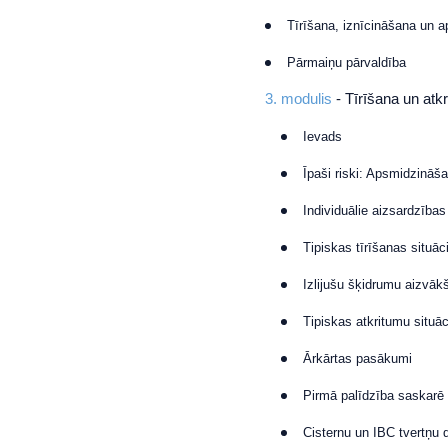
Tīrīšana, iznīcināšana un 
Pārmaiņu pārvaldība
3. modulis
- Tīrīšana un atk
Ievads
Īpaši riski: Apsmidzinā
Individuālie aizsardzības 
Tipiskas tīrīšanas situāc
Izlijušu šķidrumu aizvāk
Tipiskas atkritumu situāc
Ārkārtas pasākumi
Pirmā palīdzība saskarē 
Cisternu un IBC tvertņu 