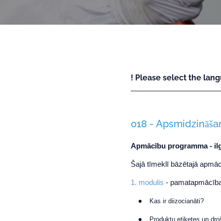
! Please select the lang
018 - Apsmidzināšan
Apmācību programma - il
Šajā tīmeklī bāzētajā apm
1. modulis
- pamatapmācīb
Kas ir diizocianāti?
Produktu etiķetes un dro