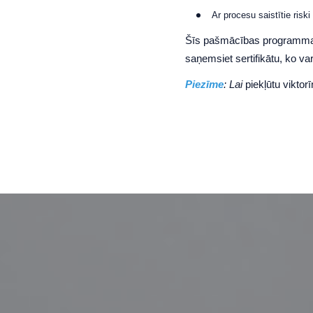
Ar procesu saistītie riski
Šīs pašmācības programma
saņemsiet sertifikātu, ko va
Piezīme
: Lai
piekļūtu viktorī