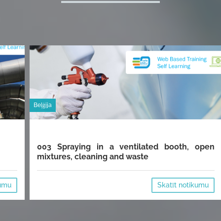
Beļģija
003 Spraying in a ventilated booth, open
mixtures, cleaning and waste
kumu
Skatīt notikumu