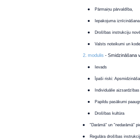
Pārmaiņu pārvaldība,
Iepakojuma iznīcināšana
Drošības instrukciju nov
Valsts noteikumi un kod
2. modulis
- Smidzināšana 
Ievads
Īpaši riski: Apsmidzinā
Individuālie aizsardzības 
Papildu pasākumi paaugst
Drošības kultūra
"Darāmā" un "nedarāmā" pi
Regulāra drošības instrukci