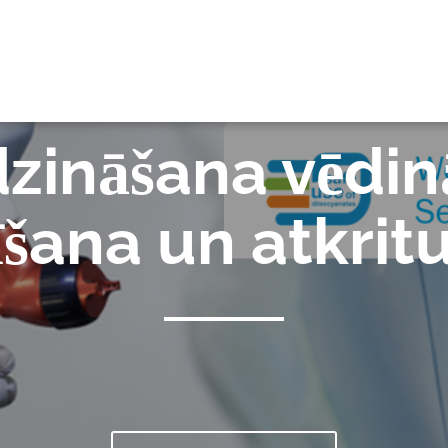
BI
zināšana vēdin
rīšana un atkrit