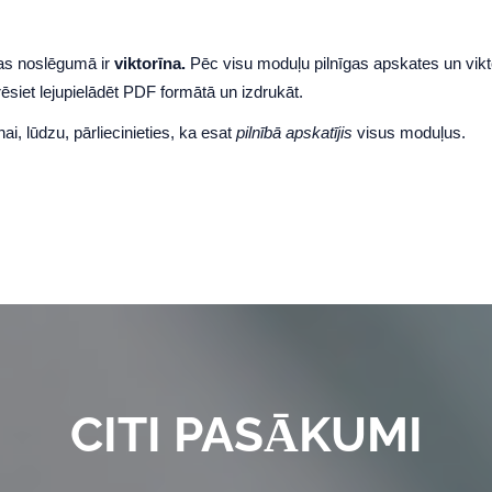
s noslēgumā ir
viktorīna.
Pēc visu moduļu pilnīgas apskates un vikt
rēsiet lejupielādēt PDF formātā un izdrukāt.
nai, lūdzu, pārliecinieties, ka esat
pilnībā apskatījis
visus moduļus.
CITI PASĀKUMI