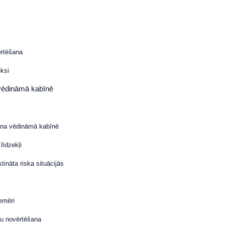
ērtēšana
eksi
vēdināmā kabīnē
šana vēdināmā kabīnē
līdzekļi
ināta riska situācijās
emēri
ju novērtēšana