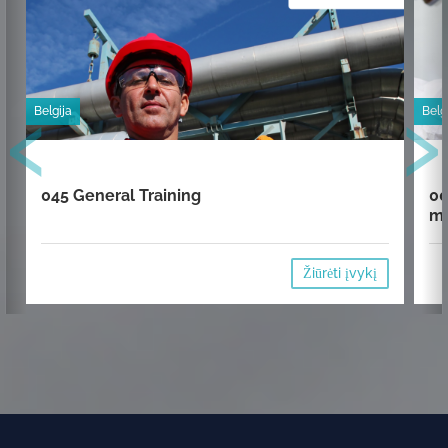
‹
›
Belgija
Belg
045 General Training
00
mi
Žiūrėti įvykį