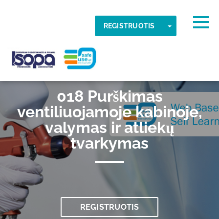
Skip to main content
Aptikta laiko juosta
Togg
TOGGLE DR
REGISTRUOTIS
GERAI
ISOPA-AISBL
018 Purškimas
ventiliuojamoje kabinoje,
valymas ir atliekų
tvarkymas
REGISTRUOTIS