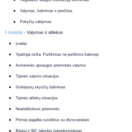
Valymas, šalinimas ir priežiūra
Pokyčių valdymas
3 modulis
- Valymas ir atliekos
Įvadas
Ypatinga rizika: Purškimas ne purškimo kabinoje
Asmeninės apsaugos priemonės valymui
Tipinės valymo situacijos
Išsiliejusių skysčių šalinimas
Tipinės atliekų situacijos
Neatidėliotinos priemonės
Pirmoji pagalba susidūrus su diizocianatais
Būgnų ir IBC talpyklų nukenksminimas