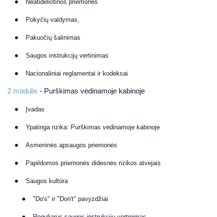
Neatidėliotinos priemonės
Pokyčių valdymas,
Pakuočių šalinimas
Saugos instrukcijų vertinimas
Nacionaliniai reglamentai ir kodeksai
2 modulis
- Purškimas vėdinamoje kabinoje
Įvadas
Ypatinga rizika: Purškimas vėdinamoje kabinoje
Asmeninės apsaugos priemonės
Papildomos priemonės didesnės rizikos atvejais
Saugos kultūra
"Do's" ir "Don't" pavyzdžiai
Reguliarus saugos instrukcijų vertinimas