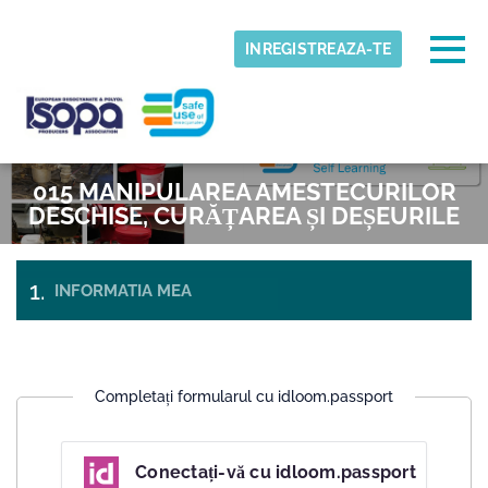
Skip to main content
Fus orar detectat
Togg
INREGISTREAZA-TE
ISOPA-AISBL
O.K
015 MANIPULAREA AMESTECURILOR
DESCHISE, CURĂȚAREA ȘI DEȘEURILE
INFORMATIA MEA
PLATA
SI
BILETE
CHECK-
OUT
Completați formularul cu idloom.passport
Conectați-vă cu idloom.passport