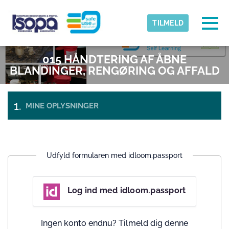
Skip to main content
Registreret tidszone
Togg
TILMELD
ISOPA-AISBL
015 HÅNDTERING AF ÅBNE
OKAY
BLANDINGER, RENGØRING OG AFFALD
MINE OPLYSNINGER
BETALING &
BILLETTER
UDTJEKNING
Udfyld formularen med idloom.passport
Log ind med idloom.passport
Ingen konto endnu? Tilmeld dig denne