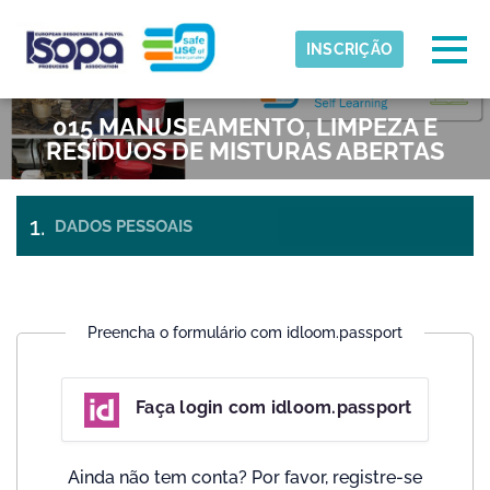
Skip to main content
Fuso horário detectado
Togg
INSCRIÇÃO
ISOPA-AISBL
015 MANUSEAMENTO, LIMPEZA E
OK
RESÍDUOS DE MISTURAS ABERTAS
DADOS PESSOAIS
PAGAMENTO
INGRESSOS
E CHECK-
OUT
Preencha o formulário com idloom.passport
Faça login com idloom.passport
Ainda não tem conta? Por favor, registre-se