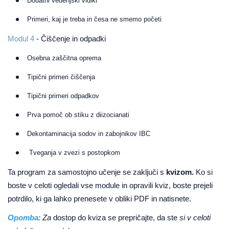
Dodatni vedenjski vidiki
Primeri, kaj je treba in česa ne smemo početi
Modul 4
- Čiščenje in odpadki
Osebna zaščitna oprema
Tipični primeri čiščenja
Tipični primeri odpadkov
Prva pomoč ob stiku z diizocianati
Dekontaminacija sodov in zabojnikov IBC
Tveganja v zvezi s postopkom
Ta program za samostojno učenje se zaključi s
kvizom.
Ko si
boste v celoti ogledali vse module in opravili kviz, boste prejeli
potrdilo, ki ga lahko prenesete v obliki PDF in natisnete.
Opomba
: Za
dostop do kviza se prepričajte, da ste
si v celoti