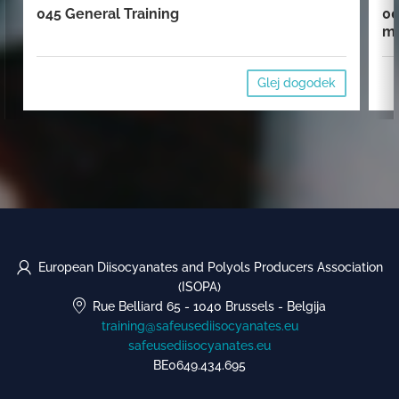
045 General Training
00
mi
Glej dogodek
European Diisocyanates and Polyols Producers Association
(ISOPA)
Rue Belliard 65
-
1040 Brussels
-
Belgija
training@safeusediisocyanates.eu
safeusediisocyanates.eu
BE0649.434.695