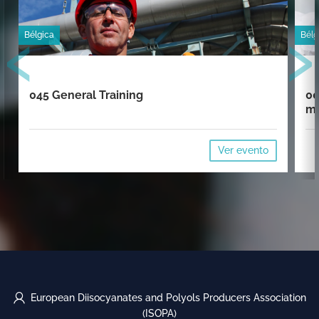
‹
›
Bélgica
Bélg
045 General Training
00
mi
Ver evento
European Diisocyanates and Polyols Producers Association
(ISOPA)