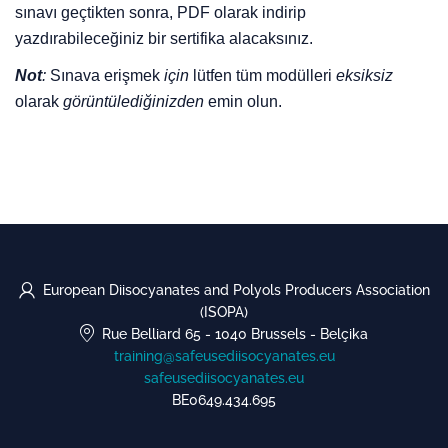
sınavı geçtikten sonra, PDF olarak indirip
yazdırabileceğiniz bir sertifika alacaksınız.
Not
:
Sınava erişmek
için
lütfen tüm modülleri
eksiksiz
olarak
görüntülediğinizden
emin olun.
European Diisocyanates and Polyols Producers Association
(ISOPA)
Rue Belliard 65
-
1040 Brussels
-
Belçika
training@safeusediisocyanates.eu
safeusediisocyanates.eu
BE0649.434.695