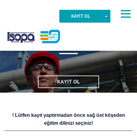
Skip to main content
Algılanan saat dilimi
Togg
TOGGLE DR
KAYIT OL
G-045 Temel Eğitim
TAMAM
ISOPA-AISBL
KAYIT OL
! Lütfen kayıt yaptırmadan önce sağ üst köşeden
eğitim dilinizi seçiniz!