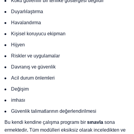
Koku güvenilir bir tehlike göstergesi değildir
Duyarlılaştırma
Havalandırma
Kişisel koruyucu ekipman
Hijyen
Riskler ve uygulamalar
Davranış ve güvenlik
Acil durum önlemleri
Değişim
imhası
Güvenlik talimatlarının değerlendirilmesi
Bu kendi kendine çalışma programı bir
sınavla
sona
ermektedir
.
Tüm modülleri eksiksiz olarak inceledikten ve