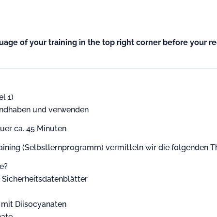
uage of your training in the top right corner before your reg
l 1)
handhaben und verwenden
uer ca. 45 Minuten
ining (Selbstlernprogramm) vermitteln wir die folgenden 
te?
 Sicherheitsdatenblätter
mit Diisocyanaten
nate