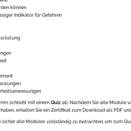
erden können
ssiger Indikator für Gefahren
usrüstung
ungen
heit
ement
packungen
rheitsanweisungen
amm schließt mit einem
Quiz
ab. Nachdem Sie alle Module vo
haben, erhalten Sie ein Zertifikat zum Download als PDF un
ie sicher alle Modules
vollständig zu betrachten
, um zum Qui