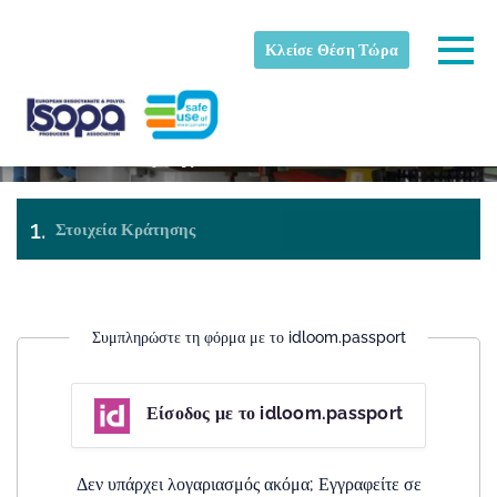
Skip to main content
Εντοπίστηκε ζώνη ώρας
Togg
Κλείσε Θέση Τώρα
070 Παραγωγή και σύνθεση προϊόντων που
ISOPA-AISBL
Εντάξει
περιέχουν διισοκυανικά
Στοιχεία Κράτησης
Πληρωμή
Εισιτήρια
& check-
out
Συμπληρώστε τη φόρμα με το idloom.passport
Είσοδος με το idloom.passport
Δεν υπάρχει λογαριασμός ακόμα; Εγγραφείτε σε