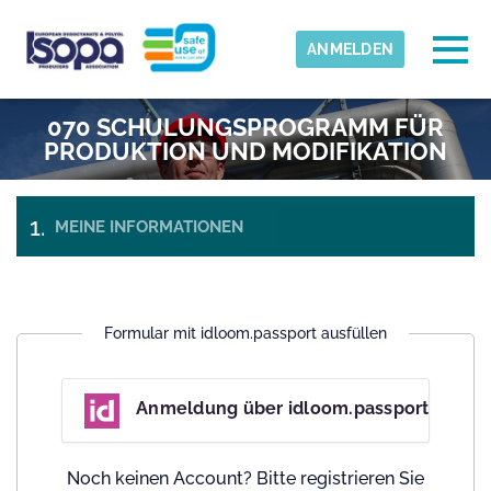
Skip to main content
Erkannte Zeitzone
Togg
ANMELDEN
ISOPA-AISBL
070 SCHULUNGSPROGRAMM FÜR
OK
PRODUKTION UND MODIFIKATION
MEINE INFORMATIONEN
BEZAHLUNG
TICKETS
& CHECK-
OUT
Formular mit idloom.passport ausfüllen
Anmeldung über idloom.passport
Noch keinen Account? Bitte registrieren Sie