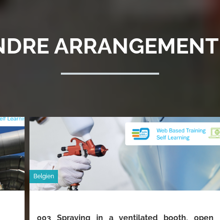
NDRE ARRANGEMENT
Belgien
003 Spraying in a ventilated booth, open