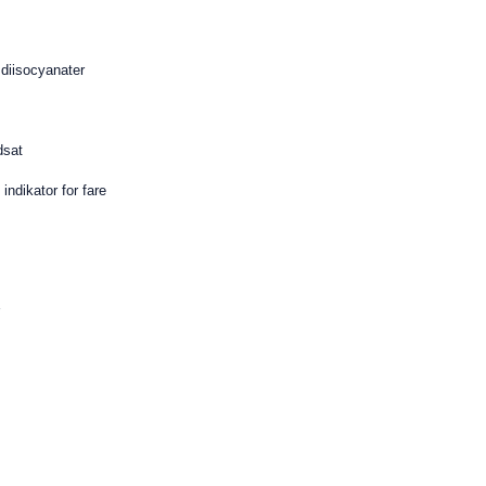
 diisocyanater
dsat
 indikator for fare
r