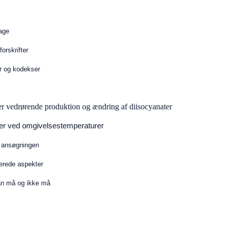
lage
orskrifter
r og kodekser
r vedrørende produktion og ændring af diisocyanater
ger ved omgivelsestemperaturer
d ansøgningen
terede aspekter
an må og ikke må
r