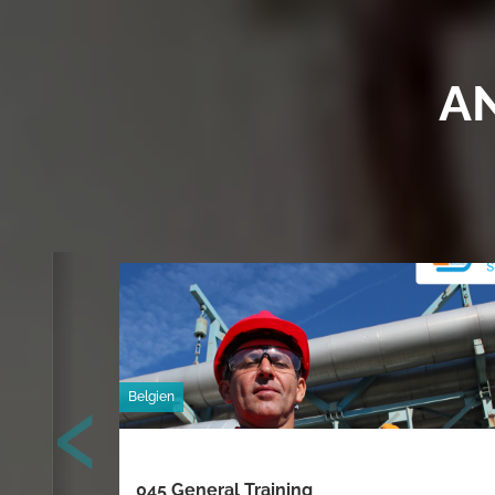
A
‹
Belgien
045 General Training