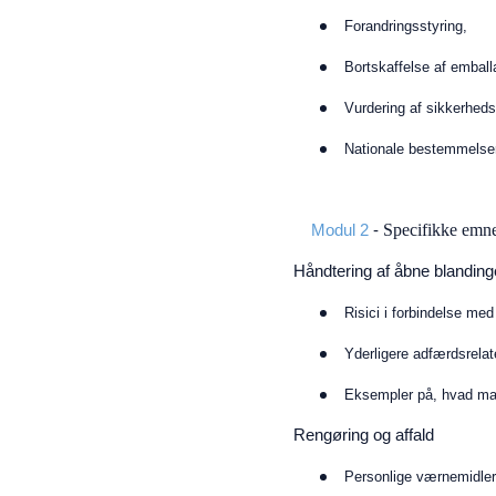
Forandringsstyring,
Bortskaffelse af embal
Vurdering af sikkerhedsf
Nationale bestemmelse
Specifikke emne
Modul 2
-
Håndtering af åbne blandin
Risici i forbindelse me
Yderligere adfærdsrela
Eksempler på, hvad m
Rengøring og affald
Personlige værnemidle