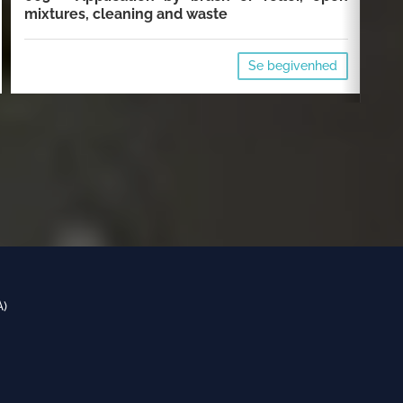
mixtures, cleaning and waste
cl
Se begivenhed
A)