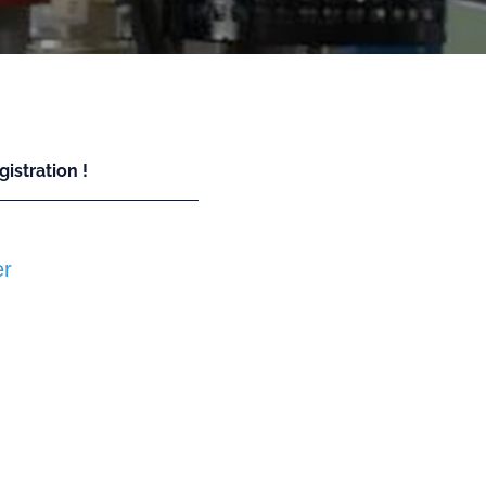
istration !
er