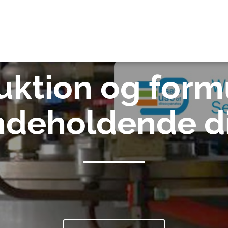
AY
uktion og formu
ndeholdende d