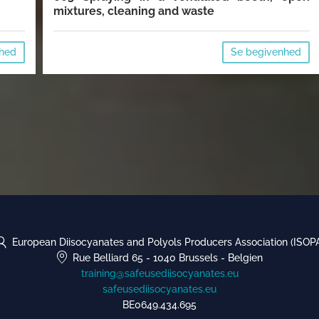
mixtures, cleaning and waste
nhed
Se begivenhed
European Diisocyanates and Polyols Producers Association (ISOP
Rue Belliard 65
-
1040 Brussels
-
Belgien
training@safeusediisocyanates.eu
safeusediisocyanates.eu
BE0649.434.695