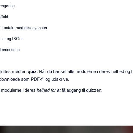
rengøring
ffald
af kontakt med diisocyanater
ler og IBC'er
ed processen
sluttes med en
quiz.
Når du har set alle modulerne i deres helhed og
n downloade som PDF-fil og udskrive.
e modulerne i deres
helhed for at
få adgang til quizzen.