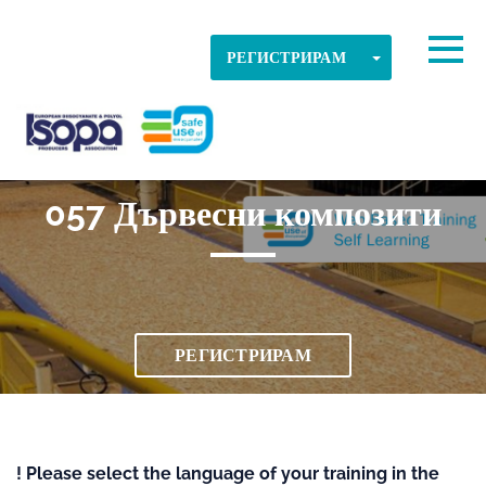
Skip to main content
Открита часова зона
Togg
TOGGLE DR
РЕГИСТРИРАМ
ДОБРЕ
ISOPA-AISBL
057 Дървесни композити
РЕГИСТРИРАМ
! Please select the language of your training in the