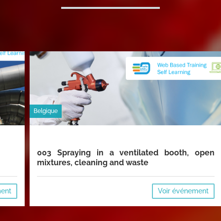
Belgique
003 Spraying in a ventilated booth, open
mixtures, cleaning and waste
ment
Voir événement