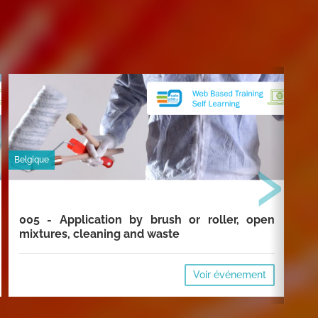
›
Belgique
Belg
005 - Application by brush or roller, open
00
mixtures, cleaning and waste
cl
Voir événement