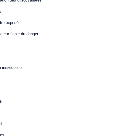
lation des diisocyanates
s
tre exposé
cateur fiable du danger
 individuelle
é
nt
ges