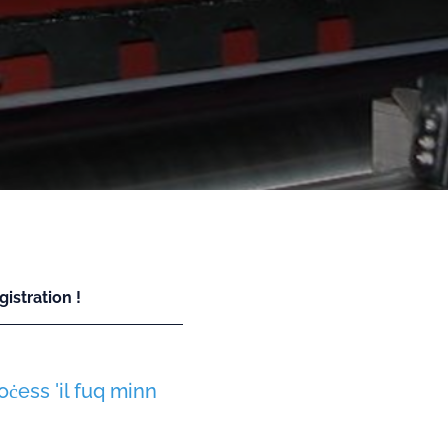
istration !
roċess 'il fuq minn