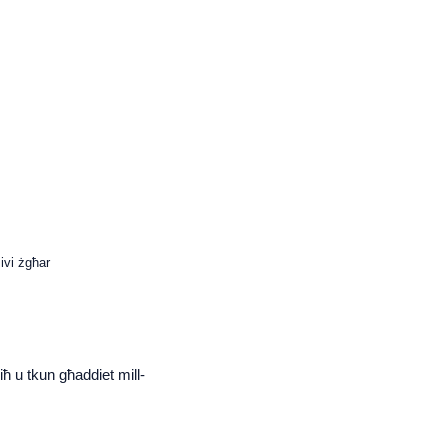
ivi żgħar
iħ u tkun għaddiet mill-