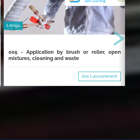
›
il-Belġju
il-Be
005 - Application by brush or roller, open
00
mixtures, cleaning and waste
cl
Ara l-avveniment