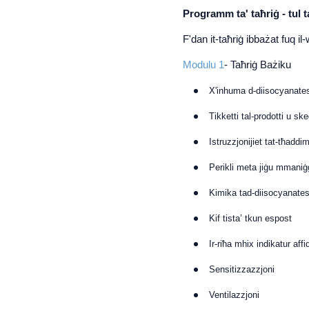
Programm ta' taħriġ - tul 
F'dan it-taħriġ ibbażat fuq i
Modulu 1
- Taħriġ Bażiku
X'inhuma d-diisocyanate
Tikketti tal-prodotti u ske
Istruzzjonijiet tat-tħaddi
Perikli meta jiġu mmaniġ
Kimika tad-diisocyanate
Kif tista’ tkun espost
Ir-riħa mhix indikatur affi
Sensitizzazzjoni
Ventilazzjoni