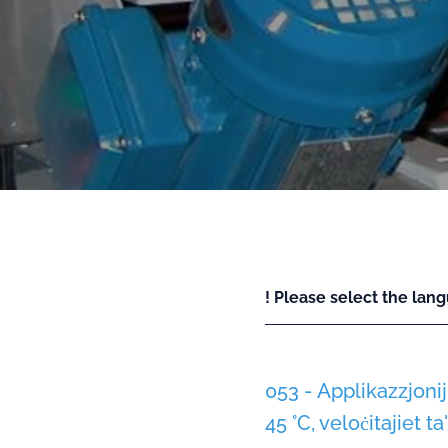
! Please select the lang
053 - Applikazzjoniji
45 °C, veloċitajiet 