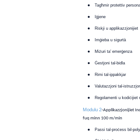
Tagħmir protettiv persona
Iġjene
Riskji u applikazzjonijiet
Imġieba u sigurtà
Miżuri ta' emerġenza
Ġestjoni tal-bidla
Rimi tal-ippakkjar
Valutazzjoni tal-istruzzjon
Regolamenti u kodiċijiet 
Modulu 2
-
Applikazzjonijiet Ind
fuq minn 100 m/min
Passi tal-proċess bil-poly