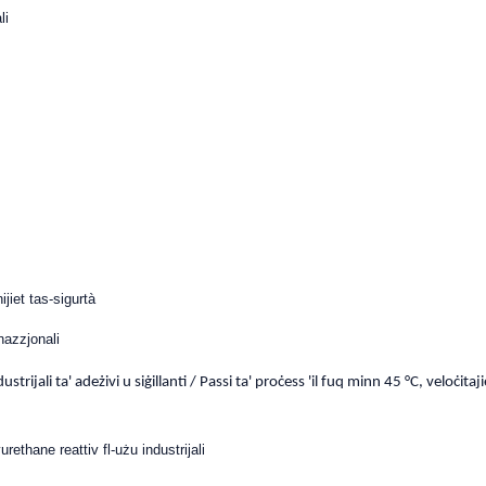
li
ijiet tas-sigurtà
nazzjonali
ustrijali ta' adeżivi u siġillanti / Passi ta' proċess 'il fuq minn 45 °C, veloċitaj
urethane reattiv fl-użu industrijali