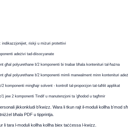
indikazzjonijiet, riskji u miżuri protettivi
mponenti adeżivi tad-diisocyanate
nt għal polyurethane b'2 komponenti bi tnabar bħala kontenituri tal-ħażna
nt għal polyurethane b'2 komponenti mimli manwalment minn kontenituri adeż
'2 komponenti mingħajr solvent - kontroll tal-proporzjon tat-taħlit applikat
 b'1 jew 2 komponenti Tindif u manutenzjoni ta 'għodod u tagħmir
rsonali jikkonkludi b’kwizz. Wara li tkun rajt il-moduli kollha b'mod sħ
 tniżżel bħala PDF u tipprintja.
 li tara l-moduli kollha kollha biex taċċessa l-kwizz.