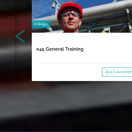
‹
il-Belġju
045 General Training
Ara l-avveni