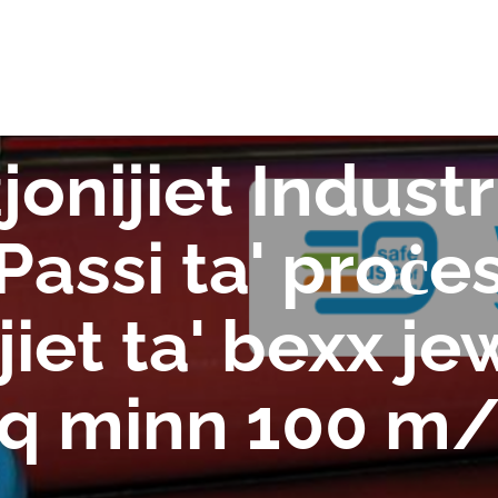
EW
onijiet Industrij
 Passi ta' proċe
ajiet ta' bexx j
fuq minn 100 m