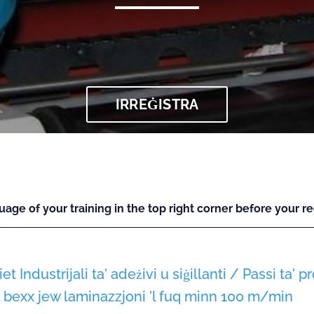
IRREĠISTRA
uage of your training in the top right corner before your reg
et Industrijali ta' adeżivi u siġillanti / Passi ta' p
ta' bexx jew laminazzjoni 'l fuq minn 100 m/min