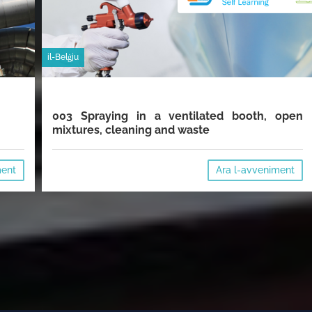
il-Belġju
003 Spraying in a ventilated booth, open
mixtures, cleaning and waste
ment
Ara l-avveniment