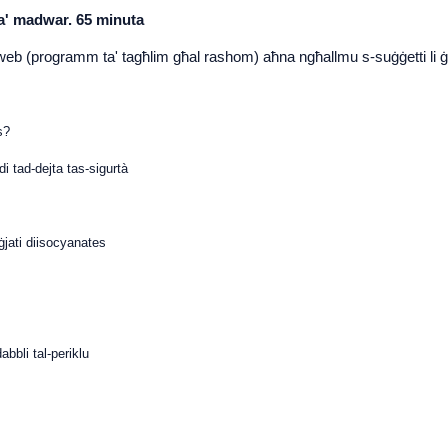
ta' madwar. 65 minuta
l-web (programm ta' tagħlim għal rashom) aħna ngħallmu s-suġġetti li ġe
s?
di tad-dejta tas-sigurtà
m
ġjati diisocyanates
s
dabbli tal-periklu