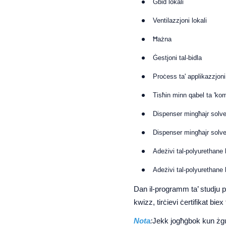
Ġbid lokali
Ventilazzjoni lokali
Ħażna
Ġestjoni tal-bidla
Proċess ta' applikazzjoni: 
Tisħin minn qabel ta 'ko
Dispenser mingħajr solve
Dispenser mingħajr solve
Adeżivi tal-polyurethane b
Adeżivi tal-polyurethane
Dan il-programm ta’ studju pe
kwizz, tirċievi ċertifikat biex
Nota
:
Jekk jogħġbok kun żgur