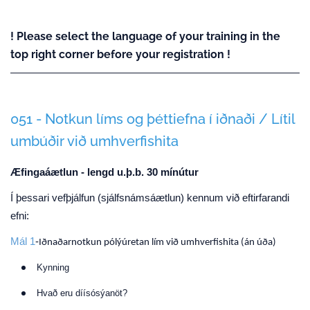
! Please select the language of your training in the
top right corner before your registration !
051 - Notkun líms og þéttiefna í iðnaði / Lítil
umbúðir við umhverfishita
Æfingaáætlun - lengd u.þ.b. 30 mínútur
Í þessari vefþjálfun (sjálfsnámsáætlun) kennum við eftirfarandi
efni:
Mál 1
-
Iðnaðarnotkun pólýúretan lím við umhverfishita (án úða)
Kynning
Hvað eru díísósýanöt?