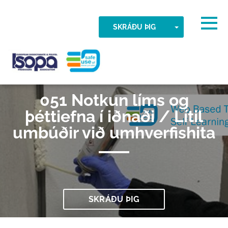
Skip to main content
Tímabelti fannst
Togg
TOGGLE DR
SKRÁÐU ÞIG
ALLT Í LAGI
ISOPA-AISBL
051 Notkun líms og
þéttiefna í iðnaði / Lítil
umbúðir við umhverfishita
SKRÁÐU ÞIG