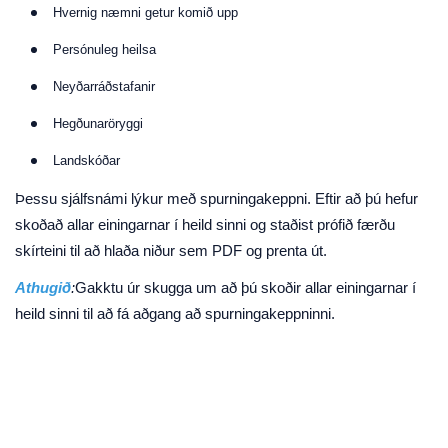
Hvernig næmni getur komið upp
Persónuleg heilsa
Neyðarráðstafanir
Hegðunaröryggi
Landskóðar
Þessu sjálfsnámi lýkur með spurningakeppni. Eftir að þú hefur
skoðað allar einingarnar í heild sinni og staðist prófið færðu
skírteini til að hlaða niður sem PDF og prenta út.
Athugið
:
Gakktu úr skugga um að þú skoðir allar einingarnar í
heild sinni til að fá aðgang að spurningakeppninni.