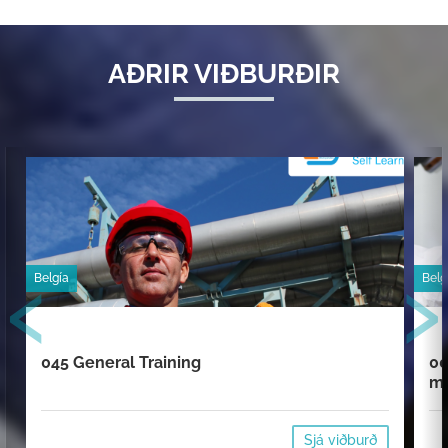
AÐRIR VIÐBURÐIR
‹
›
Belgía
Belg
045 General Training
00
mi
Sjá viðburð