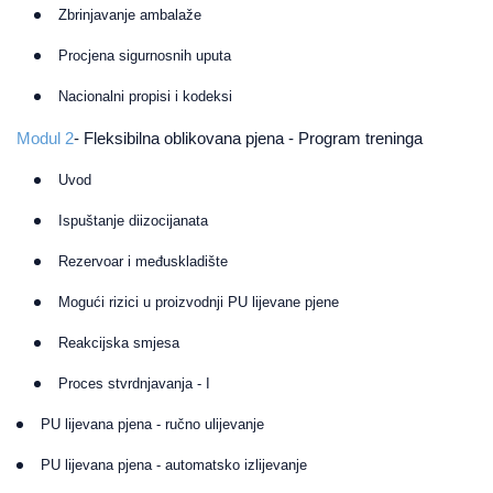
Zbrinjavanje ambalaže
Procjena sigurnosnih uputa
Nacionalni propisi i kodeksi
Modul 2
- Fleksibilna oblikovana pjena - Program treninga
Uvod
Ispuštanje diizocijanata
Rezervoar i međuskladište
Mogući rizici u proizvodnji PU lijevane pjene
Reakcijska smjesa
Proces stvrdnjavanja - I
PU lijevana pjena - ručno ulijevanje
PU lijevana pjena - automatsko izlijevanje