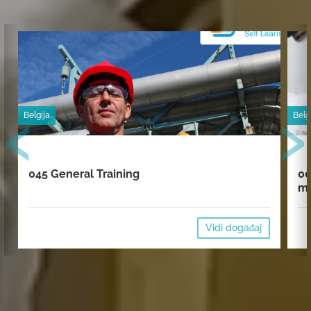
‹
›
Belgija
Belg
045 General Training
00
mi
Vidi događaj