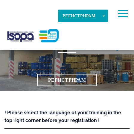
Skip to main content
Открита часова зона
Togg
TOGGLE DR
РЕГИСТРИРАМ
042 Почистване и отпадъци
ДОБРЕ
ISOPA-AISBL
РЕГИСТРИРАМ
! Please select the language of your training in the
top right corner before your registration !