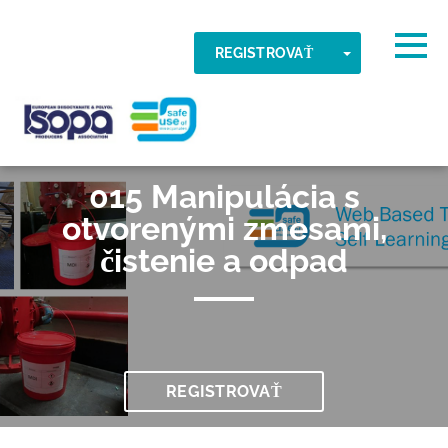
Skip to main content
Zistené časové pásmo
Togg
TOGGLE DR
REGISTROVAŤ
DOBRE
ISOPA-AISBL
015 Manipulácia s
otvorenými zmesami,
čistenie a odpad
REGISTROVAŤ