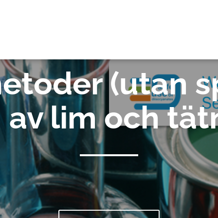
OK
etoder (utan sp
g av lim och tä