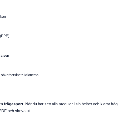
ökan
 (PPE)
latsen
 säkerhetsinstruktionerna
 en
frågesport.
När du har sett alla moduler i sin helhet och klarat fråg
DF och skriva ut.