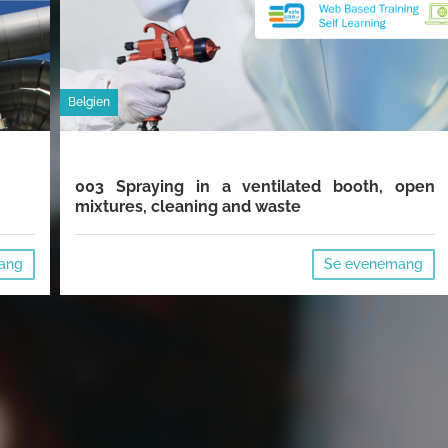
Belgien
003 Spraying in a ventilated booth, open
mixtures, cleaning and waste
ang
Se evenemang