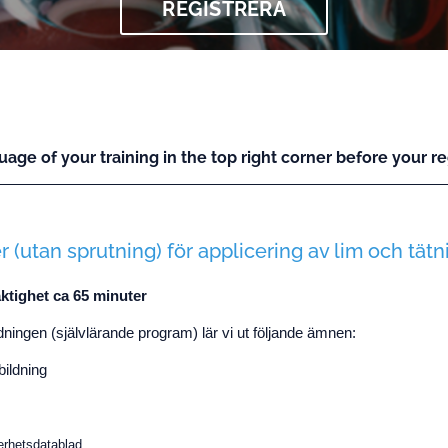
REGISTRERA
uage of your training in the top right corner before your reg
 (utan sprutning) för applicering av lim och tä
ktighet ca 65 minuter
ningen (självlärande program) lär vi ut följande ämnen:
ildning
erhetsdatablad