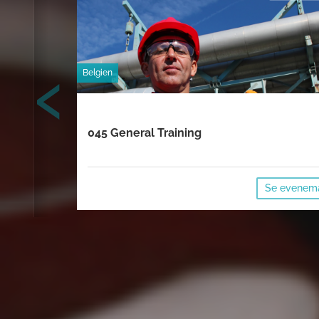
‹
Belgien
045 General Training
Se evenem