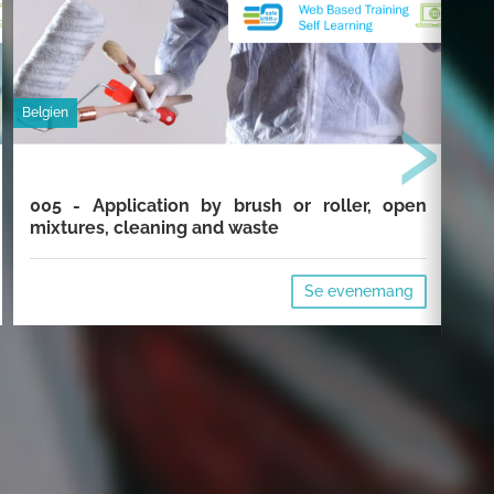
›
Belgien
Belg
005 - Application by brush or roller, open
00
mixtures, cleaning and waste
cl
Se evenemang