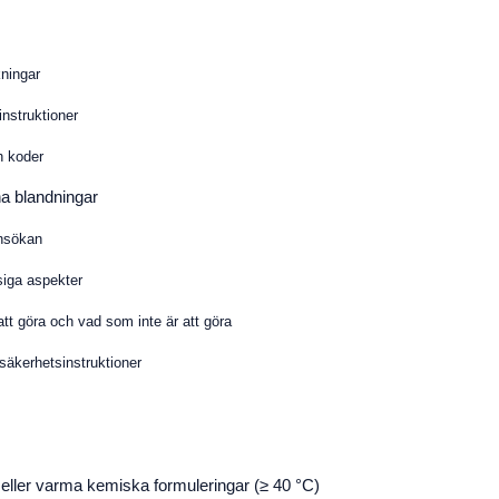
kningar
nstruktioner
ch koder
a blandningar
nsökan
siga aspekter
t göra och vad som inte är att göra
 säkerhetsinstruktioner
 eller varma kemiska formuleringar (≥ 40 °C)