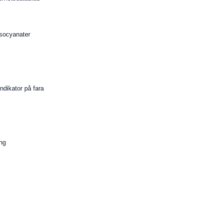
isocyanater
g indikator på fara
ing