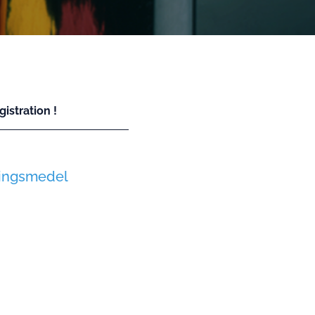
istration !
tningsmedel