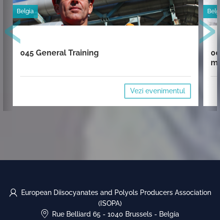
‹
›
Belgia
Belg
045 General Training
00
mi
Vezi evenimentul
European Diisocyanates and Polyols Producers Association
(ISOPA)
Rue Belliard 65
-
1040 Brussels
-
Belgia