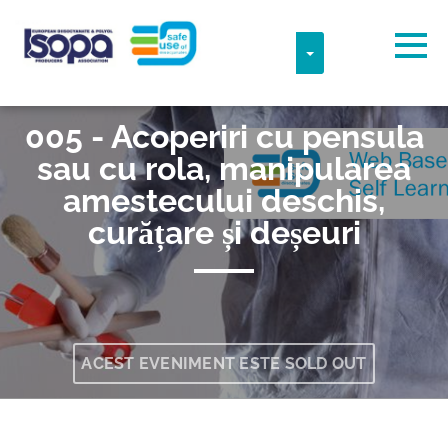
Skip to main content
Fus orar detectat
Togg
TOGGLE DROPDO
ISOPA-AISBL
005 - Acoperiri cu pensula
O.K
sau cu rola, manipularea
amestecului deschis,
curățare și deșeuri
ACEST EVENIMENT ESTE SOLD OUT