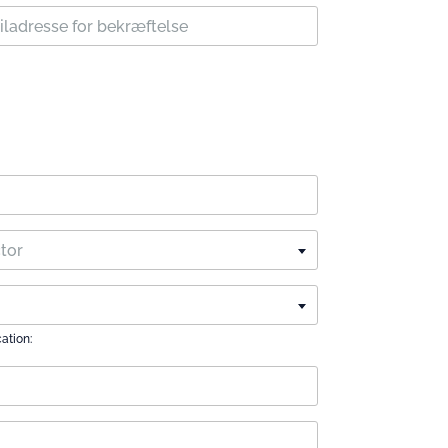
ctor
cation: