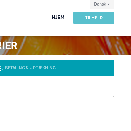
Dansk
HJEM
TILMELD
RIER
BETALING & UDTJEKNING