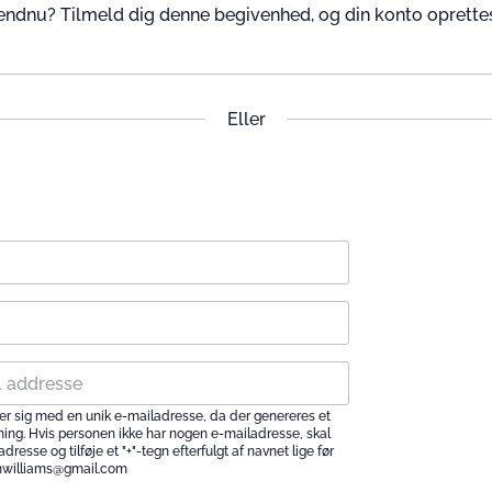
endnu? Tilmeld dig denne begivenhed, og din konto oprette
Eller
erer sig med en unik e-mailadresse, da der genereres et
æning. Hvis personen ikke har nogen e-mailadresse, skal
esse og tilføje et "+"-tegn efterfulgt af navnet lige før
hnwilliams@gmail.com