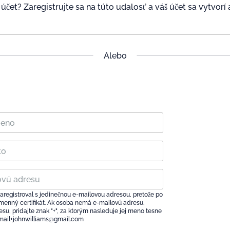
účet? Zaregistrujte sa na túto udalosť a váš účet sa vytvorí
Alebo
aregistroval s jedinečnou e-mailovou adresou, pretože po
 menný certifikát. Ak osoba nemá e-mailovú adresu,
su, pridajte znak "+", za ktorým nasleduje jej meno tesne
email+johnwilliams@gmail.com