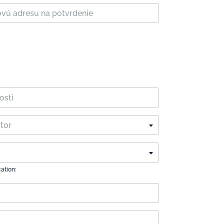
ctor
cation: