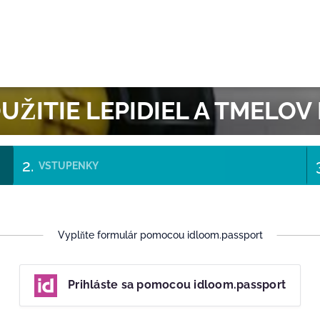
RE
UŽITIE LEPIDIEL A TMELOV 
VSTUPENKY
Vyplňte formulár pomocou idloom.passport
Prihláste sa pomocou idloom.passport