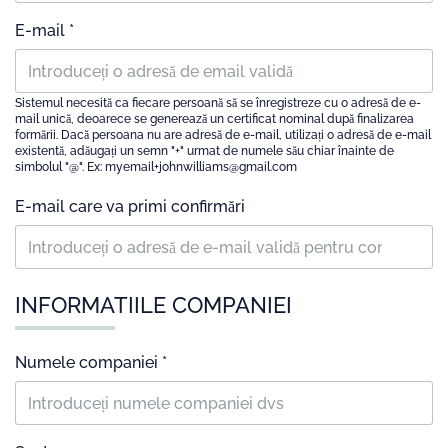
E-mail *
Sistemul necesită ca fiecare persoană să se înregistreze cu o adresă de e-
mail unică, deoarece se generează un certificat nominal după finalizarea
formării. Dacă persoana nu are adresă de e-mail, utilizați o adresă de e-mail
existentă, adăugați un semn "+" urmat de numele său chiar înainte de
simbolul "@". Ex: myemail+johnwilliams@gmail.com
E-mail care va primi confirmări
INFORMATIILE COMPANIEI
Numele companiei *