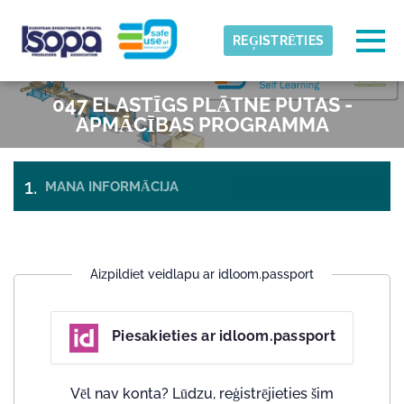
Skip to main content
Noteikta laika josla
Togg
REĢISTRĒTIES
ISOPA-AISBL
047 ELASTĪGS PLĀTNE PUTAS -
LABI
APMĀCĪBAS PROGRAMMA
MANA INFORMĀCIJA
APMAKSA UN
BIĻETES
IZRAKSTĪŠANĀS
Aizpildiet veidlapu ar idloom.passport
Piesakieties ar idloom.passport
Vēl nav konta? Lūdzu, reģistrējieties šim