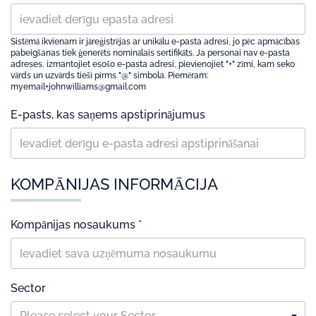
Sistēmā ikvienam ir jāreģistrējas ar unikālu e-pasta adresi, jo pēc apmācības
pabeigšanas tiek ģenerēts nominālais sertifikāts. Ja personai nav e-pasta
adreses, izmantojiet esošo e-pasta adresi, pievienojiet "+" zīmi, kam seko
vārds un uzvārds tieši pirms "@" simbola. Piemēram:
myemail+johnwilliams@gmail.com
E-pasts, kas saņems apstiprinājumus
KOMPĀNIJAS INFORMĀCIJA
Kompānijas nosaukums *
Sector
Please select your Sector