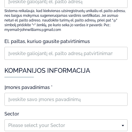
Sistema reikalauja, kad kiekvienas užsiregistruotų unikaliu el. pašto adresu,
nes baigus mokymus sugeneruojamas vardinis sertifikatas. Jei asmuo
neturi el. pašto adreso, naudokite turimą el. pašto adresą, prieš pat "@"
simbolį pridėkite "+" ženklą, po kurio seka jo vardas ir pavardė. Pvz.:
myemail+johnwilliams@gmail.com
El. paštas, kuriuo gausite patvirtinimus
KOMPANIJOS INFORMACIJA
Įmonės pavadinimas *
Sector
Please select your Sector