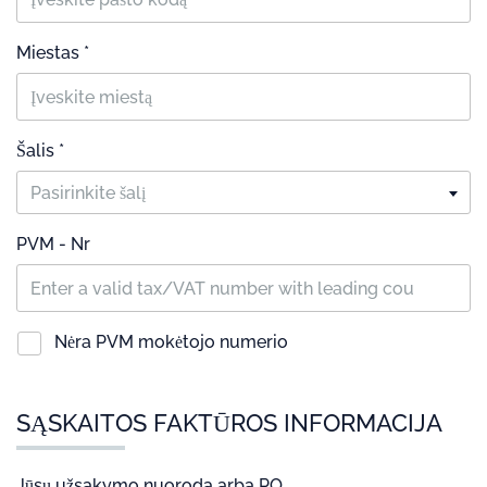
Miestas *
Šalis *
Pasirinkite šalį
PVM - Nr
Nėra PVM mokėtojo numerio
SĄSKAITOS FAKTŪROS INFORMACIJA
Jūsų užsakymo nuoroda arba PO