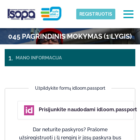
Skip to main content
Aptikta laiko juosta
Togg
REGISTRUOTIS
ISOPA-AISBL
045 PAGRINDINIS MOKYMAS (1 LYGIS)
GERAI
MANO INFORMACIJA
APMOKĖJIMAS IR
BILIETAI
IŠSIREGISTRAVIMAS
Užpildykite formą idloom.passport
Prisijunkite naudodami idloom.passport
Dar neturite paskyros? Prašome
užsiregistruoti į šį renginį ir jūsų paskyra bus